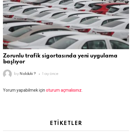
Zorunlu trafik sigortasında yeni uygulama
başlıyor
by
Nolduki ?
1 ay önce
Bir
Yorum yapabilmek için
oturum açmalısınız
.
yanıt
yazın
ETIKETLER