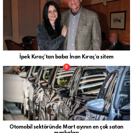
İpek Kıraç’tan baba İnan Kıraç’a sitem
Otomobil sektöründe Mart ayının en çok satan
markaları