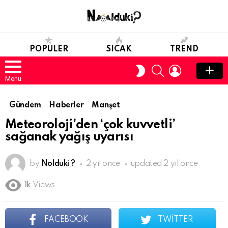
POPULER
SICAK
TREND
SEARCH
LOGIN
SWITCH
SKIN
Menu
Gündem
Haberler
Manşet
Meteoroloji’den ‘çok kuvvetli’
sağanak yağış uyarısı
by
Nolduki ?
2 yıl önce
updated
2 yıl önce
1k
Views
FACEBOOK
TWITTER