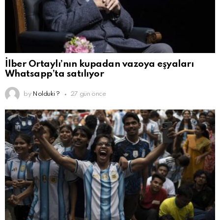
İlber Ortaylı’nın kupadan vazoya eşyaları
Whatsapp’ta satılıyor
by
Nolduki ?
27 gün önce