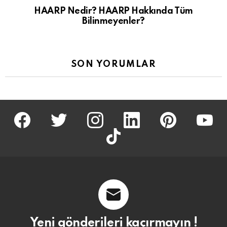
HAARP Nedir? HAARP Hakkında Tüm
Bilinmeyenler?
SON YORUMLAR
facebook
twitter
İnstagram
linkedin
pinterest
youtu
tiktok
Yeni gönderileri kaçırmayın !