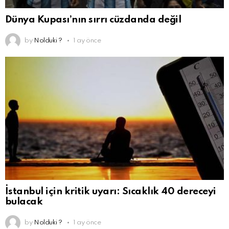
Dünya Kupası’nın sırrı cüzdanda değil
by
Nolduki ?
1 ay önce
İstanbul için kritik uyarı: Sıcaklık 40 dereceyi
bulacak
by
Nolduki ?
1 ay önce