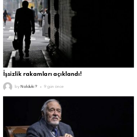
İşsizlik rakamları açıklandı!
by
Nolduki ?
9 gün önce