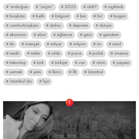
“erdoğan
“seçim”
2023
aldı?
açıkladı
başkanı
belli
bilgisel
bin
bir
bugün
cumhurbaşkanı
daha:
deprem
dünya
ekonomi
elon
eğlence
gezi
gündem
ile
manşet
milyar
milyon
mı
nasıl
nedir
neler
oldu
para
polat
sinema
teknoloji
türk
türkiye
var
vitrin
yaşam
yemek
yeni
İkinci
İlk
İstanbul
İstanbul’da
İçin