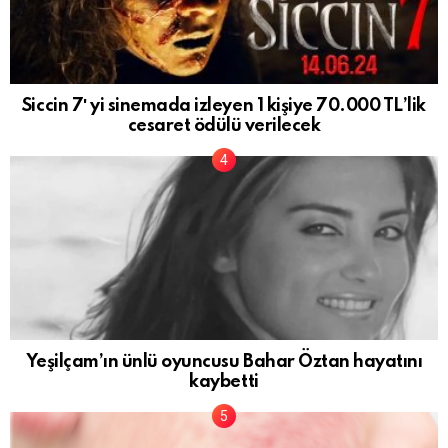
Siccin 7′ yi sinemada izleyen 1 kişiye 70.000 TL’lik
cesaret ödülü verilecek
Yeşilçam’ın ünlü oyuncusu Bahar Öztan hayatını
kaybetti