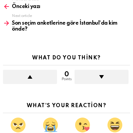
more
Önceki yazı
Next article
Son seçim anketlerine göre İstanbul’da kim
önde?
WHAT DO YOU THINK?
0
Points
WHAT'S YOUR REACTION?