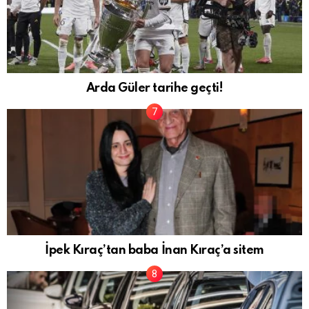
Arda Güler tarihe geçti!
İpek Kıraç’tan baba İnan Kıraç’a sitem