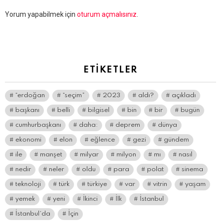
Bir
Yorum yapabilmek için
oturum açmalısınız
.
yanıt
yazın
ETIKETLER
“erdoğan
“seçim”
2023
aldı?
açıkladı
başkanı
belli
bilgisel
bin
bir
bugün
cumhurbaşkanı
daha:
deprem
dünya
ekonomi
elon
eğlence
gezi
gündem
ile
manşet
milyar
milyon
mı
nasıl
nedir
neler
oldu
para
polat
sinema
teknoloji
türk
türkiye
var
vitrin
yaşam
yemek
yeni
İkinci
İlk
İstanbul
İstanbul’da
İçin