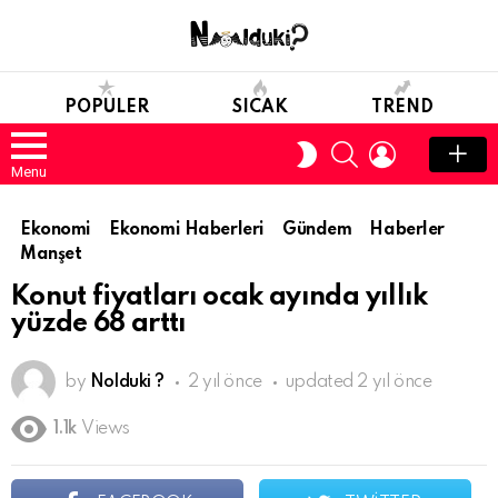
POPULER
SICAK
TREND
SEARCH
LOGIN
SWITCH
SKIN
Menu
Ekonomi
Ekonomi Haberleri
Gündem
Haberler
Manşet
Konut fiyatları ocak ayında yıllık
yüzde 68 arttı
by
Nolduki ?
2 yıl önce
updated
2 yıl önce
1.1k
Views