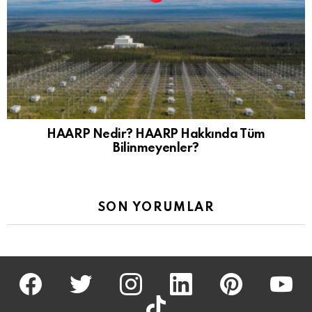
HAARP Nedir? HAARP Hakkında Tüm
Bilinmeyenler?
SON YORUMLAR
facebook
twitter
İnstagram
linkedin
pinterest
youtu
tiktok