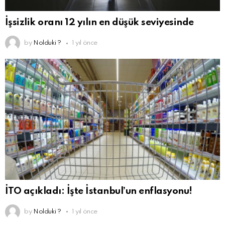
İşsizlik oranı 12 yılın en düşük seviyesinde
by
Nolduki ?
1 yıl önce
İTO açıkladı: İşte İstanbul’un enflasyonu!
by
Nolduki ?
1 yıl önce