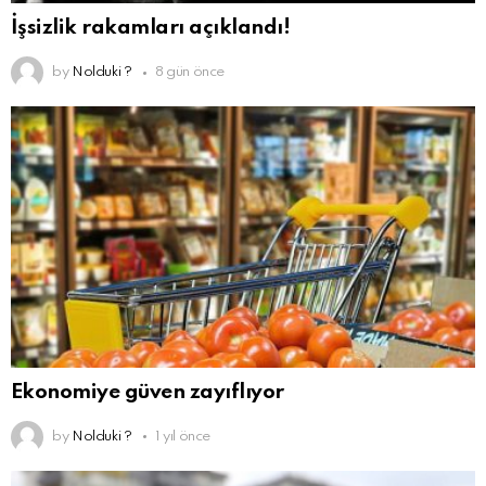
İşsizlik rakamları açıklandı!
by
Nolduki ?
8 gün önce
Ekonomiye güven zayıflıyor
by
Nolduki ?
1 yıl önce