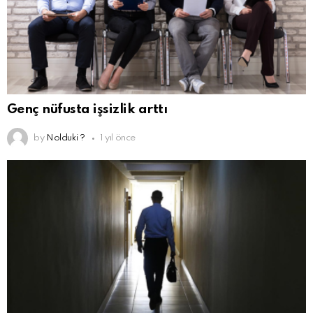
Genç nüfusta işsizlik arttı
by
Nolduki ?
1 yıl önce