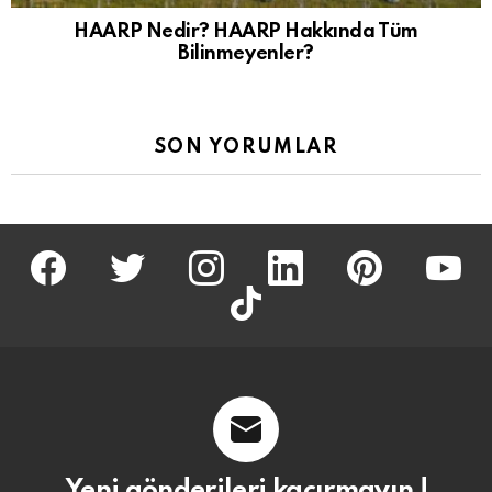
HAARP Nedir? HAARP Hakkında Tüm
Bilinmeyenler?
SON YORUMLAR
facebook
twitter
İnstagram
linkedin
pinterest
youtu
tiktok
Yeni gönderileri kaçırmayın !