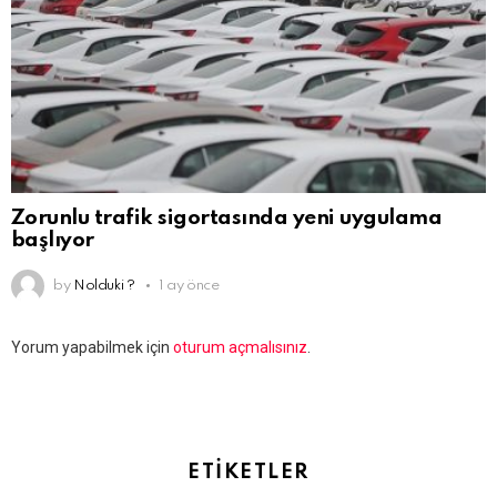
Zorunlu trafik sigortasında yeni uygulama
başlıyor
by
Nolduki ?
1 ay önce
Bir
Yorum yapabilmek için
oturum açmalısınız
.
yanıt
yazın
ETIKETLER