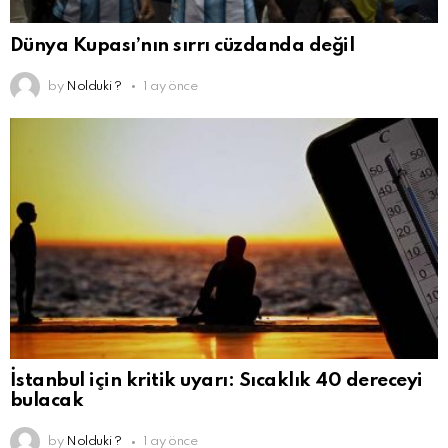
Dünya Kupası’nın sırrı cüzdanda değil
by
Nolduki ?
1 ay önce
İstanbul için kritik uyarı: Sıcaklık 40 dereceyi
bulacak
by
Nolduki ?
1 ay önce