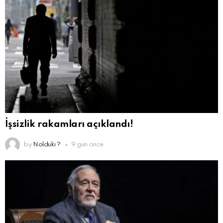
İşsizlik rakamları açıklandı!
by
Nolduki ?
9 gün önce