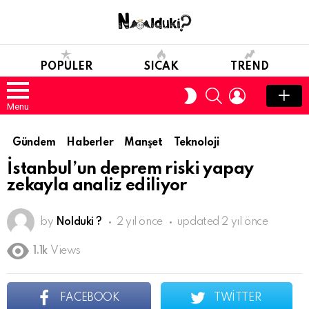
POPULER
SICAK
TREND
SEARCH
LOGIN
SWITCH
SKIN
Menu
Gündem
Haberler
Manşet
Teknoloji
İstanbul’un deprem riski yapay
zekayla analiz ediliyor
by
Nolduki ?
2 yıl önce
updated
2 yıl önce
1.1k
Views
FACEBOOK
TWITTER