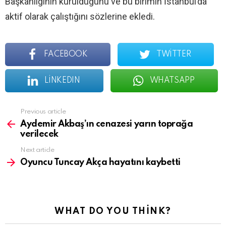
Başkanlığının kurulduğunu ve bu birimin İstanbul’da
aktif olarak çalıştığını sözlerine ekledi.
FACEBOOK
TWITTER
LINKEDIN
WHATSAPP
See
Previous article
more
Aydemir Akbaş’ın cenazesi yarın toprağa
verilecek
Next article
Oyuncu Tuncay Akça hayatını kaybetti
WHAT DO YOU THINK?