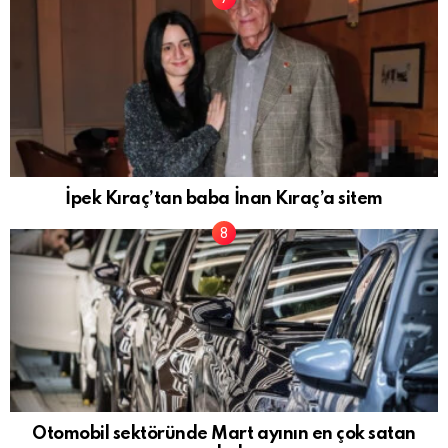
İpek Kıraç’tan baba İnan Kıraç’a sitem
Otomobil sektöründe Mart ayının en çok satan