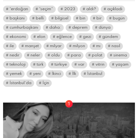
“erdoğan
“seçim”
2023
aldı?
açıkladı
başkanı
belli
bilgisel
bin
bir
bugün
cumhurbaşkanı
daha:
deprem
dünya
ekonomi
elon
eğlence
gezi
gündem
ile
manşet
milyar
milyon
mı
nasıl
nedir
neler
oldu
para
polat
sinema
teknoloji
türk
türkiye
var
vitrin
yaşam
yemek
yeni
İkinci
İlk
İstanbul
İstanbul’da
İçin