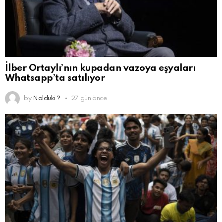
İlber Ortaylı’nın kupadan vazoya eşyaları
Whatsapp’ta satılıyor
by
Nolduki ?
27 gün önce