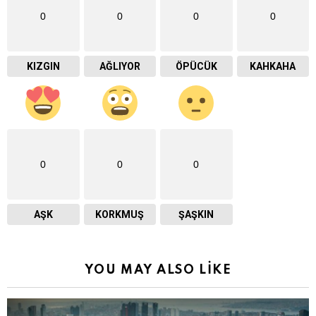
0
0
0
0
KIZGIN
AĞLIYOR
ÖPÜCÜK
KAHKAHA
0
0
0
AŞK
KORKMUŞ
ŞAŞKIN
YOU MAY ALSO LIKE