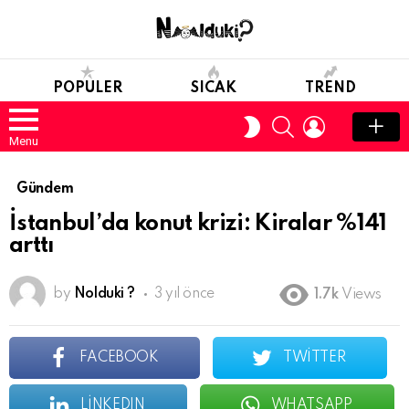
POPULER
SICAK
TREND
SEARCH
LOGIN
SWITCH
SKIN
Menu
Gündem
İstanbul’da konut krizi: Kiralar %141
arttı
by
Nolduki ?
3 yıl önce
1.7k
Views
FACEBOOK
TWITTER
LINKEDIN
WHATSAPP