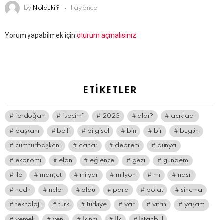
by
Nolduki ?
1 ay önce
Bir
Yorum yapabilmek için
oturum açmalısınız
.
yanıt
yazın
ETIKETLER
“erdoğan
“seçim”
2023
aldı?
açıkladı
başkanı
belli
bilgisel
bin
bir
bugün
cumhurbaşkanı
daha:
deprem
dünya
ekonomi
elon
eğlence
gezi
gündem
ile
manşet
milyar
milyon
mı
nasıl
nedir
neler
oldu
para
polat
sinema
teknoloji
türk
türkiye
var
vitrin
yaşam
yemek
yeni
İkinci
İlk
İstanbul