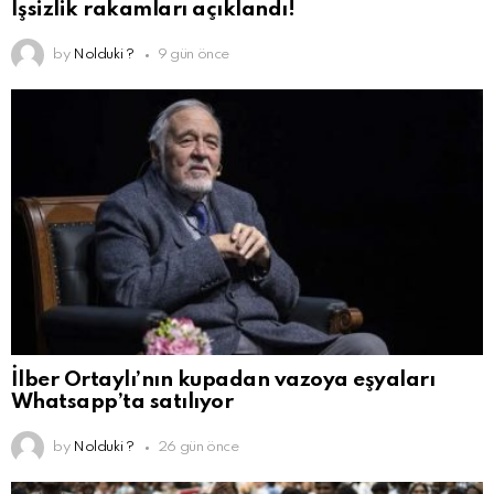
İşsizlik rakamları açıklandı!
by
Nolduki ?
9 gün önce
İlber Ortaylı’nın kupadan vazoya eşyaları
Whatsapp’ta satılıyor
by
Nolduki ?
26 gün önce