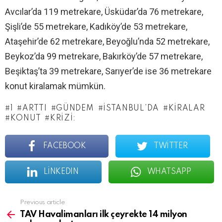
Avcılar’da 119 metrekare, Üsküdar’da 76 metrekare,
Şişli’de 55 metrekare, Kadıköy’de 53 metrekare,
Ataşehir’de 62 metrekare, Beyoğlu’nda 52 metrekare,
Beykoz’da 99 metrekare, Bakırköy’de 57 metrekare,
Beşiktaş’ta 39 metrekare, Sarıyer’de ise 36 metrekare
konut kiralamak mümkün.
1
ARTTI
GÜNDEM
İSTANBUL’DA
KIRALAR
KONUT
KRIZI:
FACEBOOK
TWITTER
LINKEDIN
WHATSAPP
See
Previous article
more
TAV Havalimanları ilk çeyrekte 14 milyon