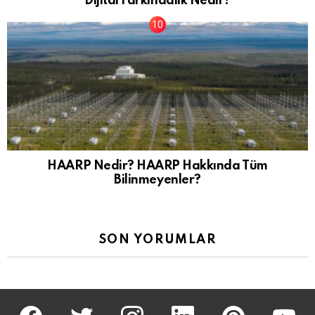
Dijital Farkındalık Nedir?
HAARP Nedir? HAARP Hakkında Tüm
Bilinmeyenler?
SON YORUMLAR
facebook
twitter
İnstagram
linkedin
pinterest
youtu