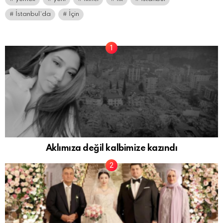
İstanbul’da
İçin
Aklımıza değil kalbimize kazındı