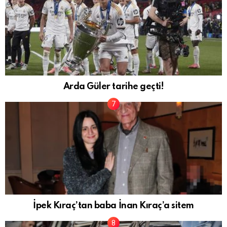
Arda Güler tarihe geçti!
İpek Kıraç’tan baba İnan Kıraç’a sitem