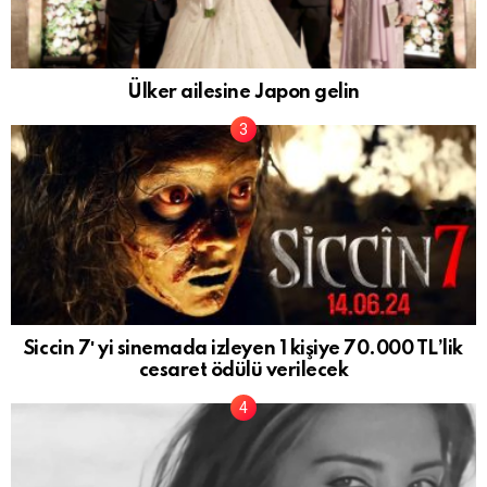
Ülker ailesine Japon gelin
Siccin 7′ yi sinemada izleyen 1 kişiye 70.000 TL’lik
cesaret ödülü verilecek