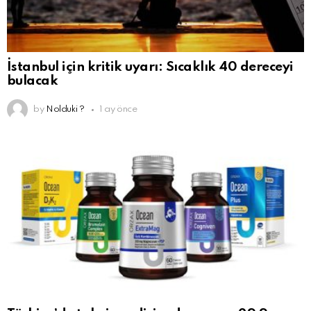
İstanbul için kritik uyarı: Sıcaklık 40 dereceyi
bulacak
by
Nolduki ?
1 ay önce