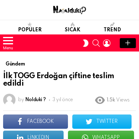
POPULER
SICAK
TREND
SEARCH
LOGIN
SWITCH
SKIN
Menu
Gündem
İlk TOGG Erdoğan çiftine teslim
edildi
by
Nolduki ?
3 yıl önce
1.5k
Views
FACEBOOK
TWITTER
LINKEDIN
WHATSAPP