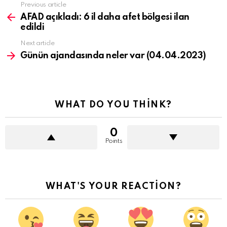
See
Previous article
more
AFAD açıkladı: 6 il daha afet bölgesi ilan
edildi
Next article
Günün ajandasında neler var (04.04.2023)
WHAT DO YOU THINK?
0
Points
WHAT'S YOUR REACTION?