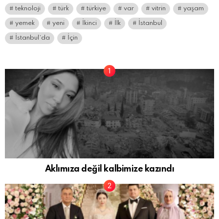
teknoloji
türk
türkiye
var
vitrin
yaşam
yemek
yeni
İkinci
İlk
İstanbul
İstanbul’da
İçin
Aklımıza değil kalbimize kazındı