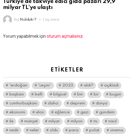
Türkiye’de takviye edici gıda pazarı 29,9
milyar TL’ye ulaştı
by
Nolduki ?
1 ay önce
Bir
Yorum yapabilmek için
oturum açmalısınız
.
yanıt
yazın
ETIKETLER
“erdoğan
“seçim”
2023
aldı?
açıkladı
başkanı
belli
bilgisel
bin
bir
bugün
cumhurbaşkanı
daha:
deprem
dünya
ekonomi
elon
eğlence
gezi
gündem
ile
manşet
milyar
milyon
mı
nasıl
nedir
neler
oldu
para
polat
sinema