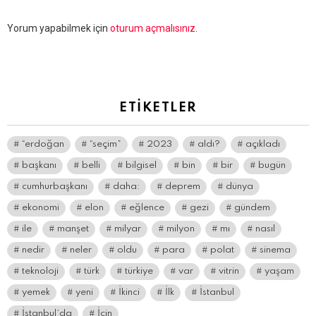
Bir
Yorum yapabilmek için
oturum açmalısınız
.
yanıt
yazın
ETIKETLER
“erdoğan
“seçim”
2023
aldı?
açıkladı
başkanı
belli
bilgisel
bin
bir
bugün
cumhurbaşkanı
daha:
deprem
dünya
ekonomi
elon
eğlence
gezi
gündem
ile
manşet
milyar
milyon
mı
nasıl
nedir
neler
oldu
para
polat
sinema
teknoloji
türk
türkiye
var
vitrin
yaşam
yemek
yeni
İkinci
İlk
İstanbul
İstanbul’da
İçin