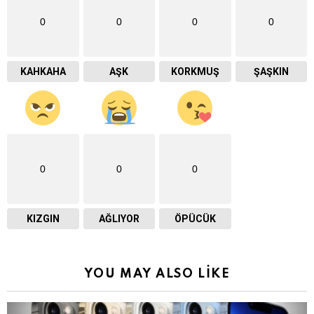
0
0
0
0
KAHKAHA
AŞK
KORKMUŞ
ŞAŞKIN
0
0
0
KIZGIN
AĞLIYOR
ÖPÜCÜK
YOU MAY ALSO LIKE