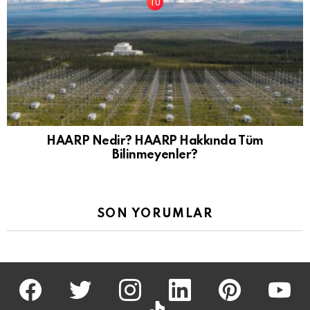
HAARP Nedir? HAARP Hakkında Tüm
Bilinmeyenler?
SON YORUMLAR
facebook
twitter
İnstagram
linkedin
pinterest
youtu
tiktok