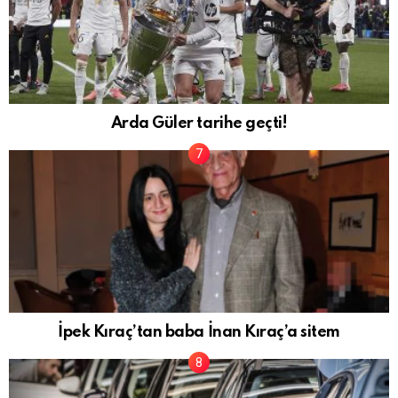
Arda Güler tarihe geçti!
İpek Kıraç’tan baba İnan Kıraç’a sitem