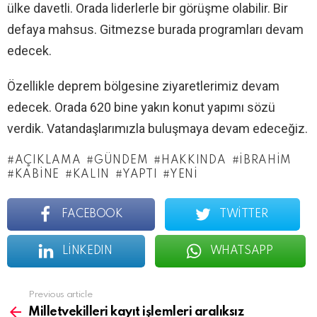
ülke davetli. Orada liderlerle bir görüşme olabilir. Bir
defaya mahsus. Gitmezse burada programları devam
edecek.
Özellikle deprem bölgesine ziyaretlerimiz devam
edecek. Orada 620 bine yakın konut yapımı sözü
verdik. Vatandaşlarımızla buluşmaya devam edeceğiz.
AÇIKLAMA
GÜNDEM
HAKKINDA
İBRAHIM
KABINE
KALIN
YAPTI
YENI
FACEBOOK
TWITTER
LINKEDIN
WHATSAPP
See
Previous article
more
Milletvekilleri kayıt işlemleri aralıksız