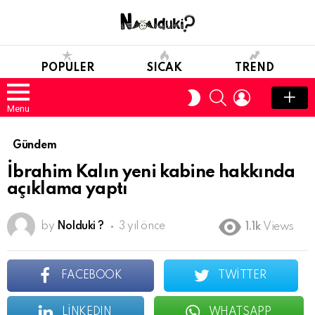
POPULER
SICAK
TREND
SEARCH
LOGIN
SWITCH
SKIN
Menu
Gündem
İbrahim Kalın yeni kabine hakkında
açıklama yaptı
by
Nolduki ?
3 yıl önce
1.1k
Views
FACEBOOK
TWITTER
LINKEDIN
WHATSAPP