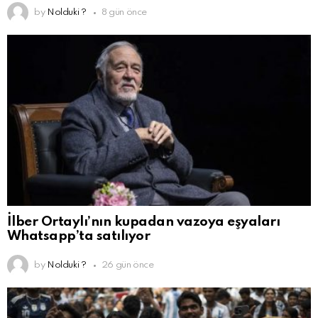
by
Nolduki ?
8 gün önce
İlber Ortaylı’nın kupadan vazoya eşyaları
Whatsapp’ta satılıyor
by
Nolduki ?
26 gün önce