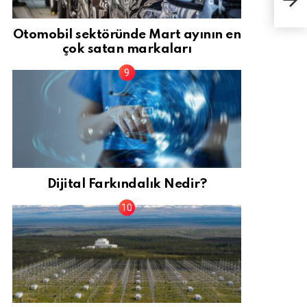
uyar
Otomobil sektöründe Mart ayının en
çok satan markaları
Dijital Farkındalık Nedir?