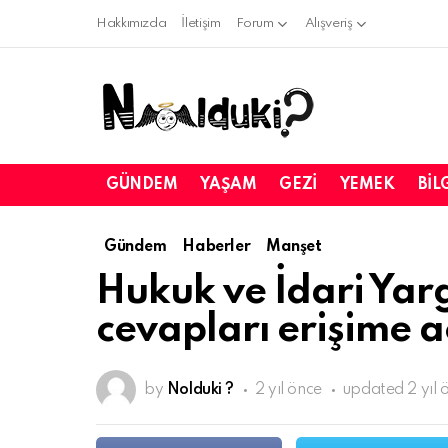
Hakkımızda
İletişim
Forum
Alışveriş
GÜNDEM
YAŞAM
GEZI
YEMEK
BIL
Gündem
Haberler
Manşet
Hukuk ve İdari Yarg
cevapları erişime aç
by
Nolduki ?
2 yıl önce
updated
2 yıl 