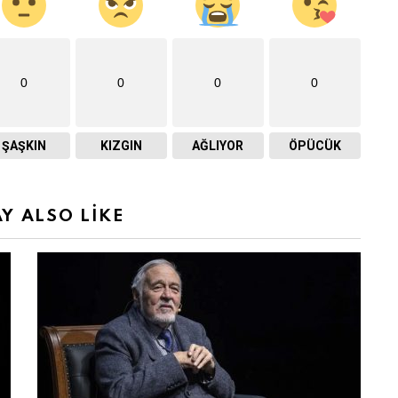
0
0
0
0
ŞAŞKIN
KIZGIN
AĞLIYOR
ÖPÜCÜK
Y ALSO LIKE