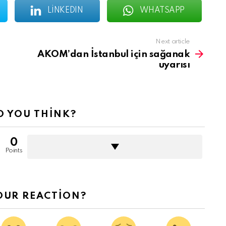
LINKEDIN
WHATSAPP
Next article
AKOM’dan İstanbul için sağanak
uyarısı
 YOU THINK?
0
Points
OUR REACTION?