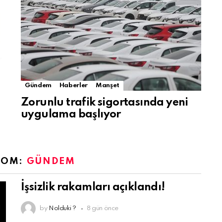
Gündem
Haberler
Manşet
Zorunlu trafik sigortasında yeni
uygulama başlıyor
ROM:
GÜNDEM
İşsizlik rakamları açıklandı!
by
Nolduki ?
8 gün önce