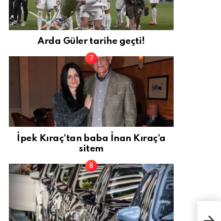
Arda Güler tarihe geçti!
İpek Kıraç’tan baba İnan Kıraç’a
sitem
AKO