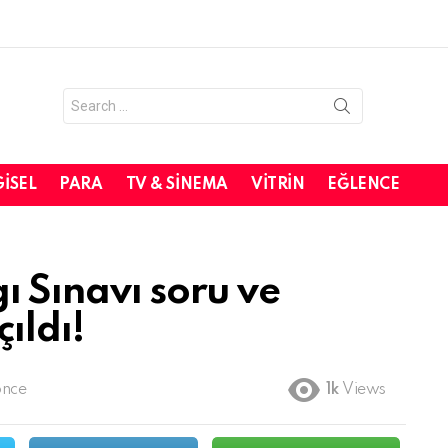
Search
for:
GISEL
PARA
TV & SINEMA
VITRIN
EĞLENCE
ı Sınavı soru ve
ıldı!
önce
1k
Views