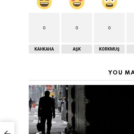
0
0
0
KAHKAHA
AŞK
KORKMUŞ
YOU MA