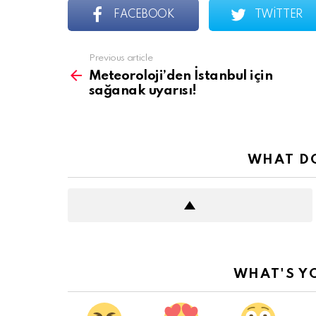
FACEBOOK
TWITTER
See
Previous article
more
Meteoroloji’den İstanbul için
sağanak uyarısı!
WHAT DO
WHAT'S Y