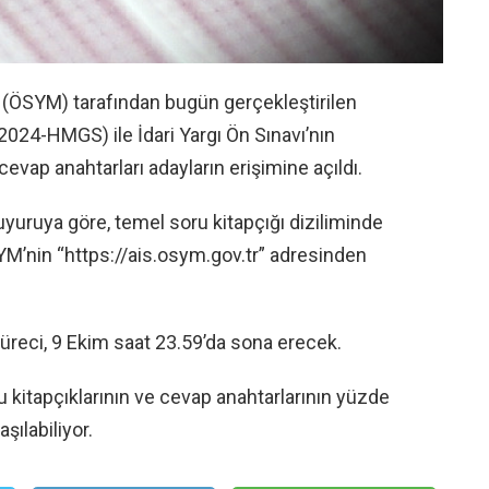
(ÖSYM) tarafından bugün gerçekleştirilen
2024-HMGS) ile İdari Yargı Ön Sınavı’nın
evap anahtarları adayların erişimine açıldı.
uyuruya göre, temel soru kitapçığı diziliminde
YM’nin “https://ais.osym.gov.tr” adresinden
üreci, 9 Ekim saat 23.59’da sona erecek.
u kitapçıklarının ve cevap anahtarlarının yüzde
şılabiliyor.