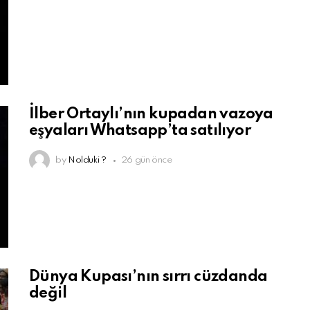
İlber Ortaylı’nın kupadan vazoya
eşyaları Whatsapp’ta satılıyor
by
Nolduki ?
26 gün önce
Dünya Kupası’nın sırrı cüzdanda
değil