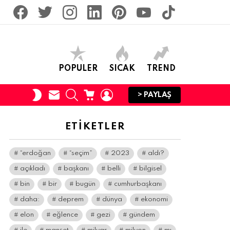
facebook
twitter
İnstagram
linkedin
pinterest
youtube
tiktok
POPULER
SICAK
TREND
SUBSCRIBE
SEARCH
CART
LOGIN
SWITCH
> PAYLAŞ
SKIN
ETIKETLER
“erdoğan
“seçim”
2023
aldı?
açıkladı
başkanı
belli
bilgisel
bin
bir
bugün
cumhurbaşkanı
daha:
deprem
dünya
ekonomi
elon
eğlence
gezi
gündem