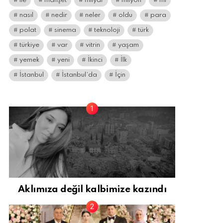
ile
manşet
milyar
milyon
mı
nasıl
nedir
neler
oldu
para
polat
sinema
teknoloji
türk
türkiye
var
vitrin
yaşam
yemek
yeni
İkinci
İlk
İstanbul
İstanbul’da
İçin
Aklımıza değil kalbimize kazındı