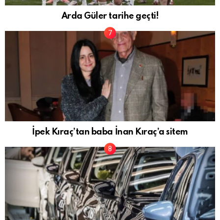
Arda Güler tarihe geçti!
İpek Kıraç’tan baba İnan Kıraç’a sitem