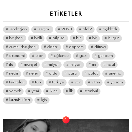
ETIKETLER
“erdoğan
“seçim”
2023
aldı?
açıkladı
başkanı
belli
bilgisel
bin
bir
bugün
cumhurbaşkanı
daha:
deprem
dünya
ekonomi
elon
eğlence
gezi
gündem
ile
manşet
milyar
milyon
mı
nasıl
nedir
neler
oldu
para
polat
sinema
teknoloji
türk
türkiye
var
vitrin
yaşam
yemek
yeni
İkinci
İlk
İstanbul
İstanbul’da
İçin