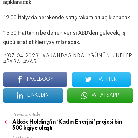
açıklanacak.
12:00 İtalya’da perakende satış rakamları açıklanacak.
15:30 Haftanın beklenen verisi ABD’den gelecek; iş
gücü istatistikleri yayımlanacak.
(07.04.2023)
AJANDASINDA
GÜNÜN
NELER
PARA
VAR
FACEBOOK
TWITTER
LINKEDIN
WHATSAPP
See
Previous article
more
Akkök Holding’in ‘Kadın Enerjisi’ projesi bin
500 kişiye ulaştı
Next article