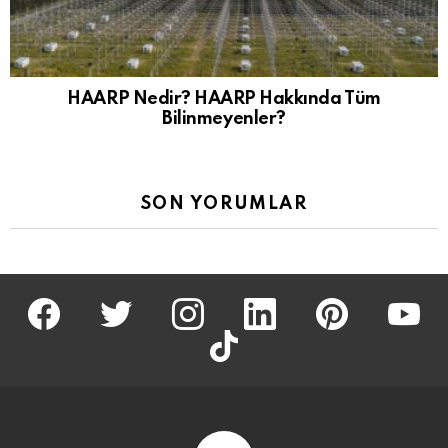
HAARP Nedir? HAARP Hakkında Tüm
Bilinmeyenler?
SON YORUMLAR
facebook
twitter
İnstagram
linkedin
pinterest
youtu
tiktok