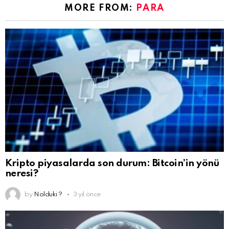
MORE FROM:
PARA
Kripto piyasalarda son durum: Bitcoin’in yönü
neresi?
by
Nolduki ?
3 yıl önce