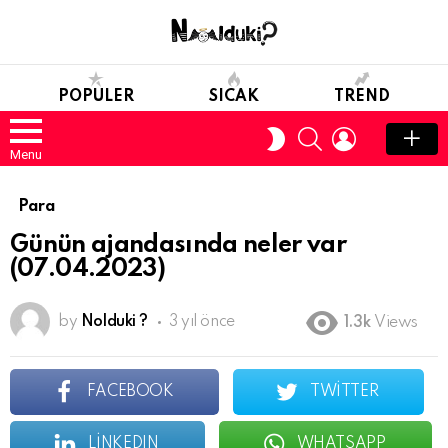
POPULER
SICAK
TREND
SEARCH
LOGIN
SWITCH
SKIN
Menu
Para
Günün ajandasında neler var
(07.04.2023)
by
Nolduki ?
3 yıl önce
1.3k
Views
FACEBOOK
TWITTER
LINKEDIN
WHATSAPP