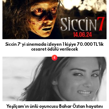
Siccin 7′ yi sinemada izleyen 1 kişiye 70.000 TL’lik
cesaret ödülü verilecek
Yeşilçam’ın ünlü oyuncusu Bahar Öztan hayatını