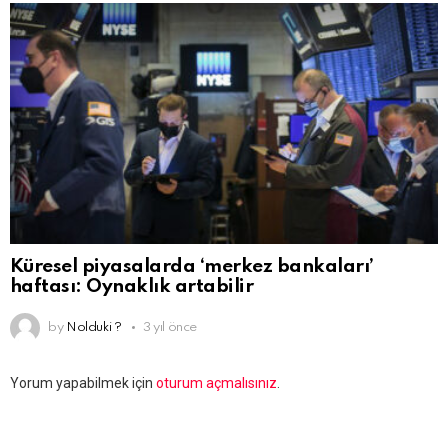
Küresel piyasalarda ‘merkez bankaları’
haftası: Oynaklık artabilir
by
Nolduki ?
3 yıl önce
Bir
Yorum yapabilmek için
oturum açmalısınız
.
yanıt
yazın