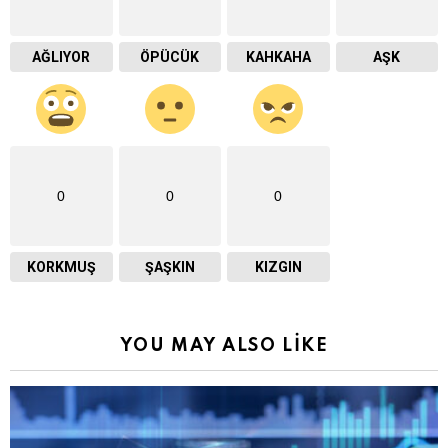
AĞLIYOR
ÖPÜCÜK
KAHKAHA
AŞK
0
0
0
KORKMUŞ
ŞAŞKIN
KIZGIN
YOU MAY ALSO LIKE