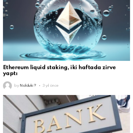
Ethereum liquid staking, iki haftada zirve
yaptı
by
Nolduki ?
3 yıl önce