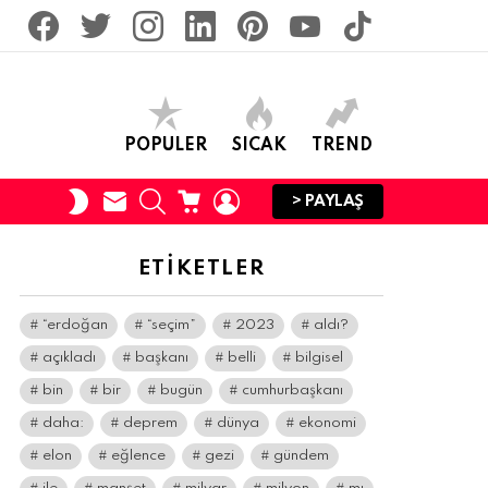
facebook
twitter
İnstagram
linkedin
pinterest
youtube
tiktok
POPULER
SICAK
TREND
SUBSCRIBE
SEARCH
CART
LOGIN
SWITCH
> PAYLAŞ
SKIN
ETIKETLER
“erdoğan
“seçim”
2023
aldı?
açıkladı
başkanı
belli
bilgisel
bin
bir
bugün
cumhurbaşkanı
daha:
deprem
dünya
ekonomi
elon
eğlence
gezi
gündem