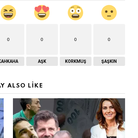
0
0
0
0
KAHKAHA
AŞK
KORKMUŞ
ŞAŞKIN
Y ALSO LIKE