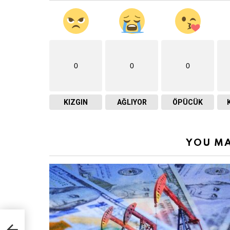
0
0
0
KIZGIN
AĞLIYOR
ÖPÜCÜK
YOU MA