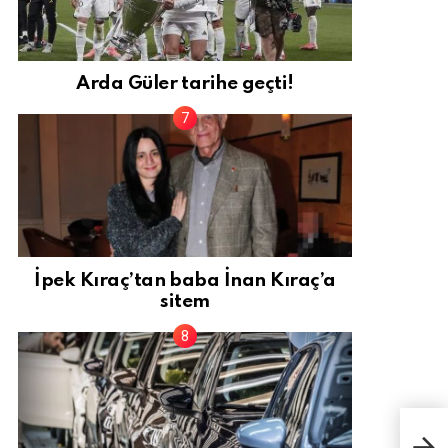
Arda Güler tarihe geçti!
İpek Kıraç’tan baba İnan Kıraç’a
sitem