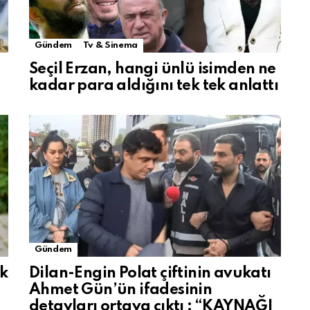
Gündem
Tv & Sinema
Seçil Erzan, hangi ünlü isimden ne
kadar para aldığını tek tek anlattı
Gündem
ak
Dilan-Engin Polat çiftinin avukatı
Ahmet Gün’ün ifadesinin
detayları ortaya çıktı : “KAYNAĞI