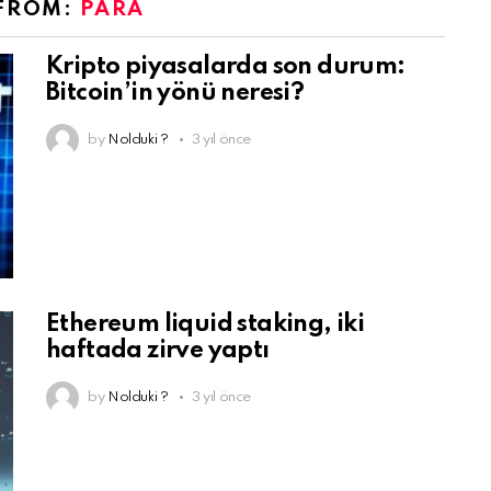
FROM:
PARA
Kripto piyasalarda son durum:
Bitcoin’in yönü neresi?
by
Nolduki ?
3 yıl önce
Ethereum liquid staking, iki
haftada zirve yaptı
by
Nolduki ?
3 yıl önce