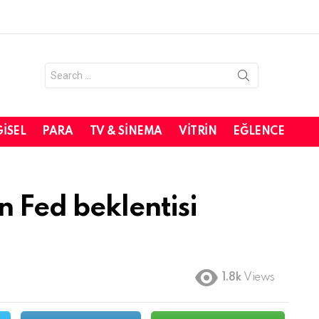
Search
for:
GISEL
PARA
TV & SINEMA
VITRIN
EĞLENCE
 Fed beklentisi
1.8k
Views