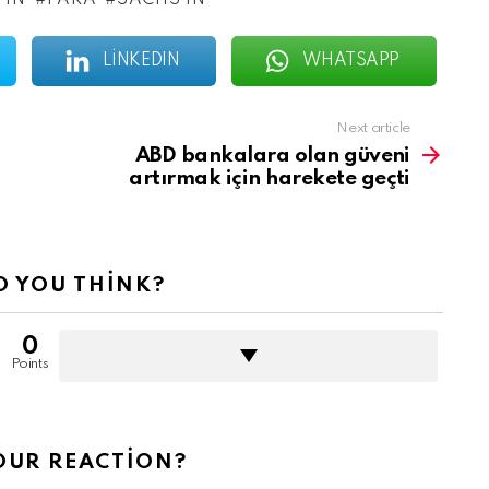
’IN
PARA
SACHS’IN
LINKEDIN
WHATSAPP
Next article
ABD bankalara olan güveni
artırmak için harekete geçti
 YOU THINK?
0
Points
OUR REACTION?