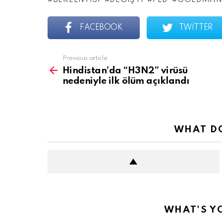
BEKLENTISI
DEĞIŞTI
FED
GOLDMAN
FACEBOOK
TWITTER
See
Previous article
more
Hindistan’da “H3N2” virüsü
nedeniyle ilk ölüm açıklandı
WHAT DO
WHAT'S Y