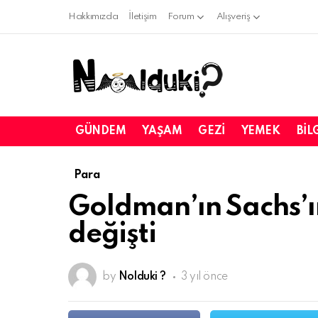
Hakkımızda
İletişim
Forum
Alışveriş
GÜNDEM
YAŞAM
GEZI
YEMEK
BIL
Para
Goldman’ın Sachs’ın
değişti
by
Nolduki ?
3 yıl önce