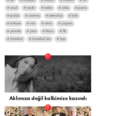
ile
manşet
milyar
milyon
mı
nasıl
nedir
neler
oldu
para
polat
sinema
teknoloji
türk
türkiye
var
vitrin
yaşam
yemek
yeni
İkinci
İlk
İstanbul
İstanbul’da
İçin
Aklımıza değil kalbimize kazındı