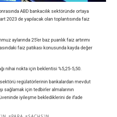
ı sonrasında ABD bankacılık sektöründe ortaya
Mart 2023 de yapılacak olan toplantısında faiz
z aylarında 25’er baz puanlık faiz artırımı
rasındaki faiz patikası konusunda kayda değer
ağı nihai nokta için beklentisi %5,25-5,50.
 sektörü regülatörlerinin bankalardan mevdut
ışı sağlamak için tedbirler almalarının
üveninde iyileşme beklediklerini de ifade