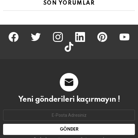
SON YORUMLAR
facebook
twitter
İnstagram
linkedin
pinterest
youtu
tiktok
Yeni gönderileri kaçırmayın !
Email
address: