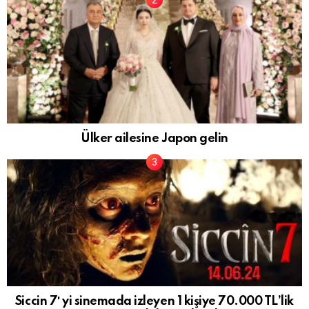
Ülker ailesine Japon gelin
Siccin 7′ yi sinemada izleyen 1 kişiye 70.000 TL’lik