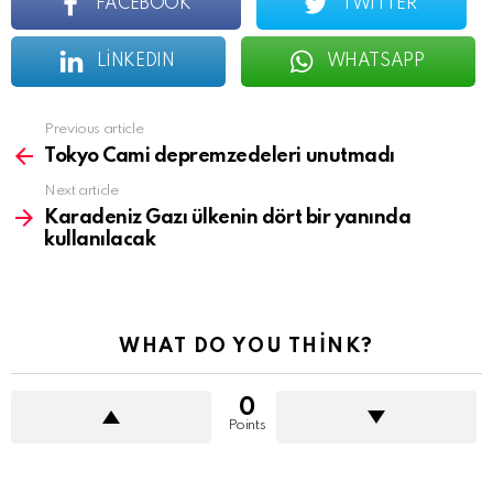
FACEBOOK
TWITTER
LINKEDIN
WHATSAPP
See
Previous article
more
Tokyo Cami depremzedeleri unutmadı
Next article
Karadeniz Gazı ülkenin dört bir yanında
kullanılacak
WHAT DO YOU THINK?
0
Points