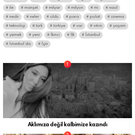
ile
manşet
milyar
milyon
mı
nasıl
nedir
neler
oldu
para
polat
sinema
teknoloji
türk
türkiye
var
vitrin
yaşam
yemek
yeni
İkinci
İlk
İstanbul
İstanbul’da
İçin
Aklımıza değil kalbimize kazındı