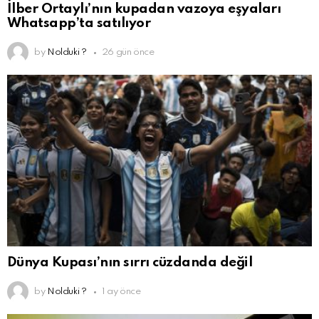
İlber Ortaylı’nın kupadan vazoya eşyaları
Whatsapp’ta satılıyor
by
Nolduki ?
26 gün önce
Dünya Kupası’nın sırrı cüzdanda değil
by
Nolduki ?
1 ay önce