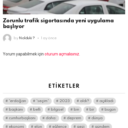
Zorunlu trafik sigortasında yeni uygulama
başlıyor
by
Nolduki ?
1 ay önce
Bir
Yorum yapabilmek için
oturum açmalısınız
.
yanıt
yazın
ETIKETLER
“erdoğan
“seçim”
2023
aldı?
açıkladı
başkanı
belli
bilgisel
bin
bir
bugün
cumhurbaşkanı
daha:
deprem
dünya
ekonomi
elon
eğlence
gezi
gündem