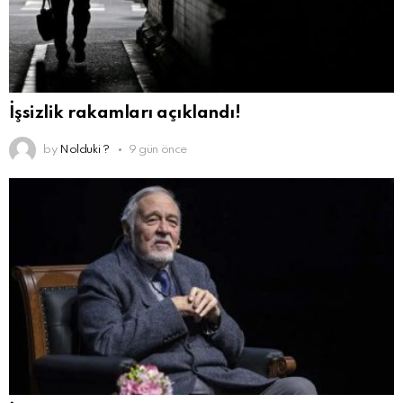
İşsizlik rakamları açıklandı!
by
Nolduki ?
9 gün önce