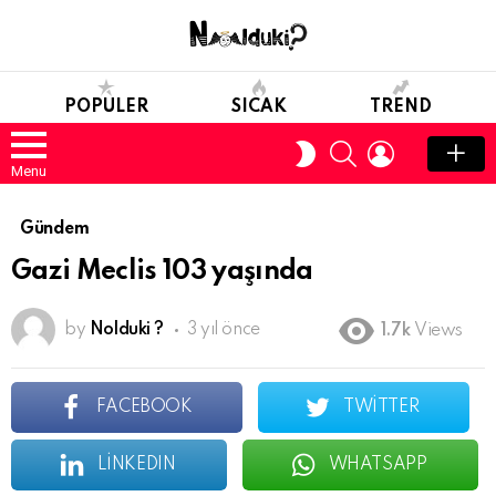
POPULER
SICAK
TREND
SEARCH
LOGIN
SWITCH
SKIN
Menu
Gündem
Gazi Meclis 103 yaşında
by
Nolduki ?
3 yıl önce
1.7k
Views
FACEBOOK
TWITTER
LINKEDIN
WHATSAPP