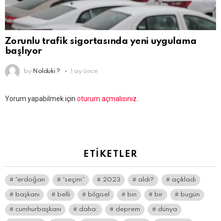
Zorunlu trafik sigortasında yeni uygulama
başlıyor
by
Nolduki ?
1 ay önce
Bir
Yorum yapabilmek için
oturum açmalısınız
.
yanıt
yazın
ETIKETLER
“erdoğan
“seçim”
2023
aldı?
açıkladı
başkanı
belli
bilgisel
bin
bir
bugün
cumhurbaşkanı
daha:
deprem
dünya