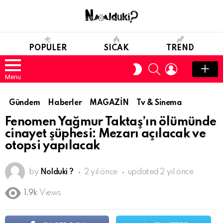
POPULER
SICAK
TREND
SEARCH
LOGIN
SWITCH
SKIN
Menu
Gündem
Haberler
MAGAZİN
Tv & Sinema
Fenomen Yağmur Taktaş’ın ölümünde
cinayet şüphesi: Mezarı açılacak ve
otopsi yapılacak
by
Nolduki ?
2 yıl önce
updated
2 yıl önce
1.9k
Views