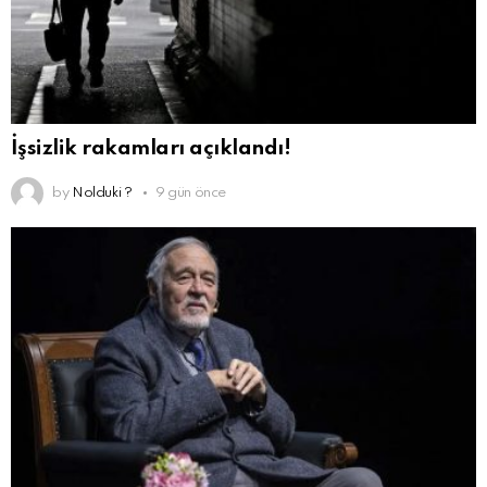
İşsizlik rakamları açıklandı!
by
Nolduki ?
9 gün önce