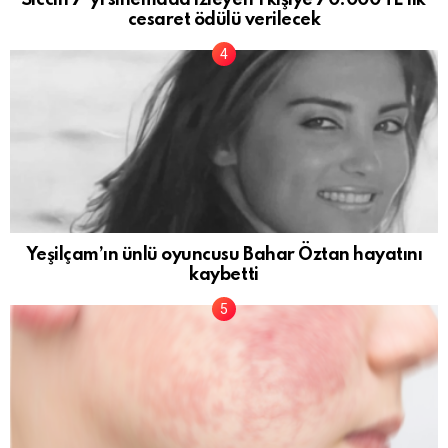
Siccin 7′ yi sinemada izleyen 1 kişiye 70.000 TL’lik
cesaret ödülü verilecek
Yeşilçam’ın ünlü oyuncusu Bahar Öztan hayatını
kaybetti