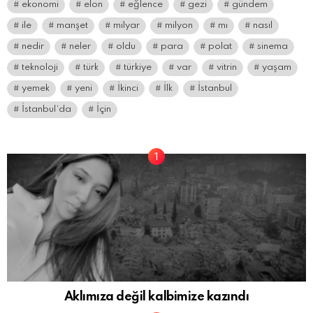
ekonomi
elon
eğlence
gezi
gündem
ile
manşet
milyar
milyon
mı
nasıl
nedir
neler
oldu
para
polat
sinema
teknoloji
türk
türkiye
var
vitrin
yaşam
yemek
yeni
İkinci
İlk
İstanbul
İstanbul’da
İçin
Aklımıza değil kalbimize kazındı