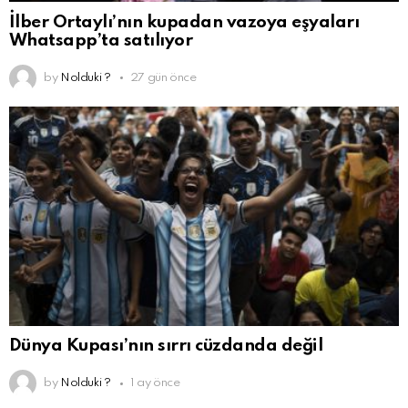
İlber Ortaylı’nın kupadan vazoya eşyaları
Whatsapp’ta satılıyor
by
Nolduki ?
27 gün önce
Dünya Kupası’nın sırrı cüzdanda değil
by
Nolduki ?
1 ay önce