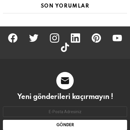
SON YORUMLAR
facebook
twitter
İnstagram
linkedin
pinterest
youtu
tiktok
Yeni gönderileri kaçırmayın !
Email
address: