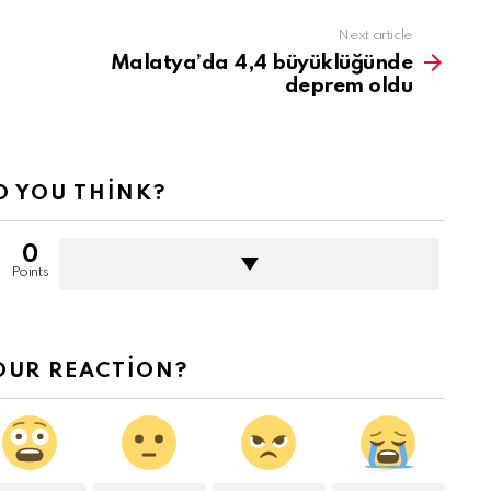
Next article
Malatya’da 4,4 büyüklüğünde
deprem oldu
 YOU THINK?
0
Points
OUR REACTION?