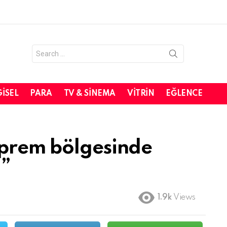
Search
for:
GISEL
PARA
TV & SINEMA
VITRIN
EĞLENCE
eprem bölgesinde
.”
1.9k
Views