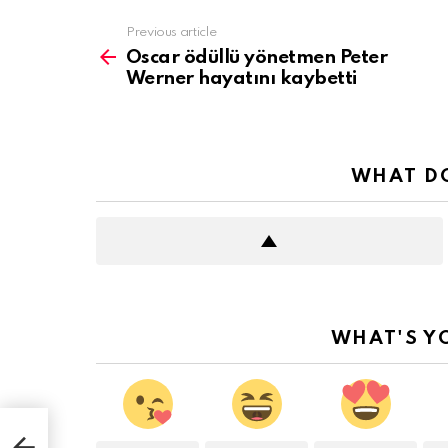
See
Previous article
more
Oscar ödüllü yönetmen Peter
Werner hayatını kaybetti
WHAT DO
WHAT'S Y
rner