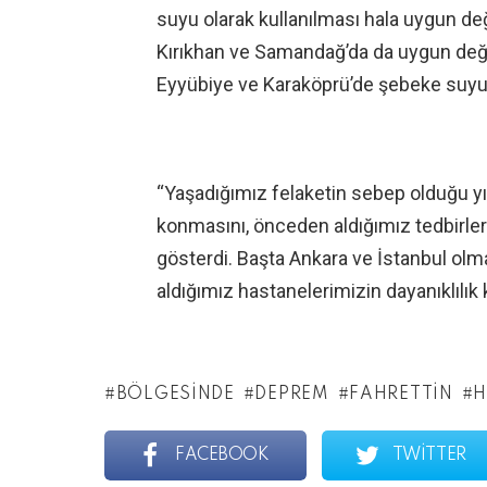
suyu olarak kullanılması hala uygun değ
Kırıkhan ve Samandağ’da da uygun değild
Eyyübiye ve Karaköprü’de şebeke suyu 
“Yaşadığımız felaketin sebep olduğu yı
konmasını, önceden aldığımız tedbirle
gösterdi. Başta Ankara ve İstanbul ol
aldığımız hastanelerimizin dayanıklılık
BÖLGESINDE
DEPREM
FAHRETTIN
H
FACEBOOK
TWITTER