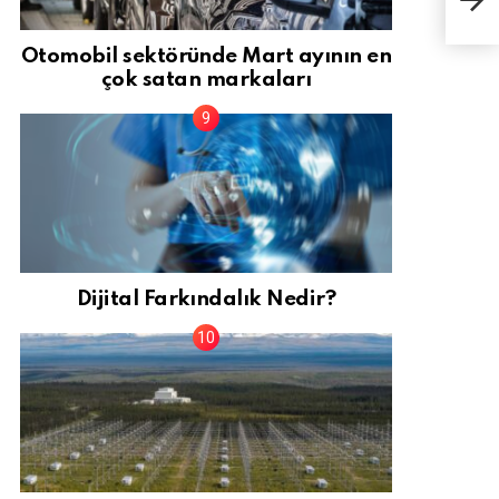
dep
Otomobil sektöründe Mart ayının en
çok satan markaları
Dijital Farkındalık Nedir?