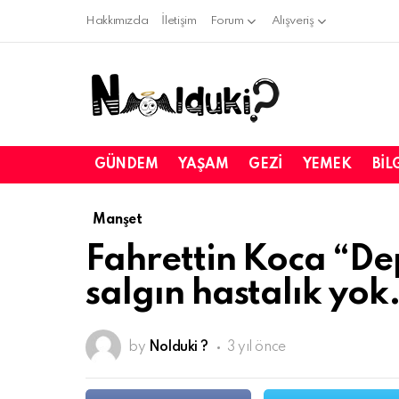
Hakkımızda
İletişim
Forum
Alışveriş
GÜNDEM
YAŞAM
GEZI
YEMEK
BIL
Manşet
Fahrettin Koca “D
salgın hastalık yok
by
Nolduki ?
3 yıl önce