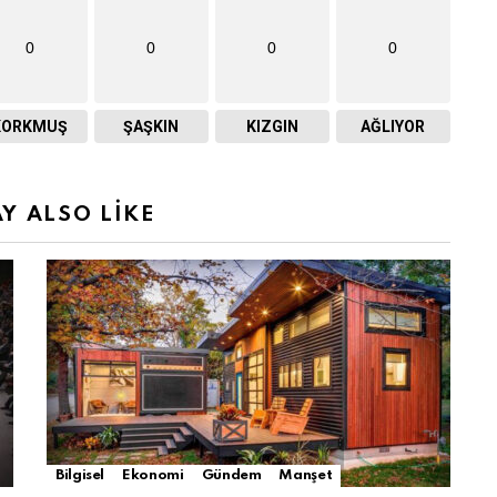
0
0
0
0
KORKMUŞ
ŞAŞKIN
KIZGIN
AĞLIYOR
Y ALSO LIKE
Bilgisel
Ekonomi
Gündem
Manşet