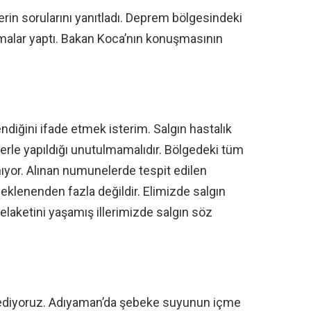
erin sorularını yanıtladı. Deprem bölgesindeki
ıklamalar yaptı. Bakan Koca’nın konuşmasının
lendiğini ifade etmek isterim. Salgın hastalık
terlerle yapıldığı unutulmamalıdır. Bölgedeki tüm
nıyor. Alınan numunelerde tespit edilen
klenenden fazla değildir. Elimizde salgın
felaketini yaşamış illerimizde salgın söz
m ediyoruz. Adıyaman’da şebeke suyunun içme