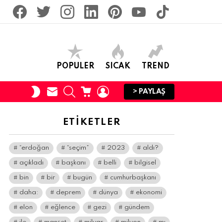
facebook
twitter
İnstagram
linkedin
pinterest
youtube
tiktok
POPULER
SICAK
TREND
SUBSCRIBE
SEARCH
CART
LOGIN
SWITCH
> PAYLAŞ
SKIN
ETIKETLER
“erdoğan
“seçim”
2023
aldı?
açıkladı
başkanı
belli
bilgisel
bin
bir
bugün
cumhurbaşkanı
daha:
deprem
dünya
ekonomi
elon
eğlence
gezi
gündem