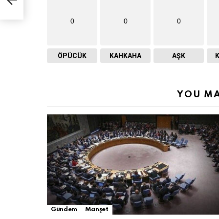
0
0
0
ÖPÜCÜK
KAHKAHA
AŞK
YOU MA
Gündem
Manşet