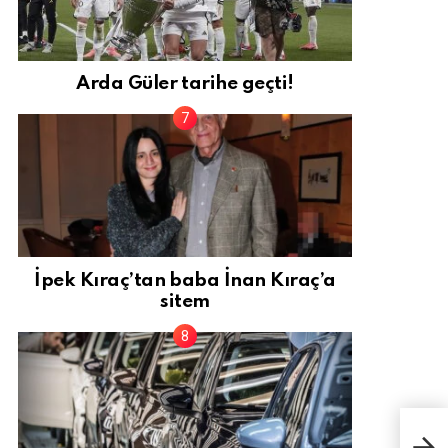
Arda Güler tarihe geçti!
İpek Kıraç’tan baba İnan Kıraç’a
sitem
Mal