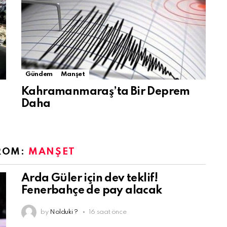
Gündem
Manşet
Kahramanmaraş’ta Bir Deprem
Daha
ROM:
MANŞET
Arda Güler için dev teklif!
Fenerbahçe de pay alacak
by
Nolduki ?
16 saat önce