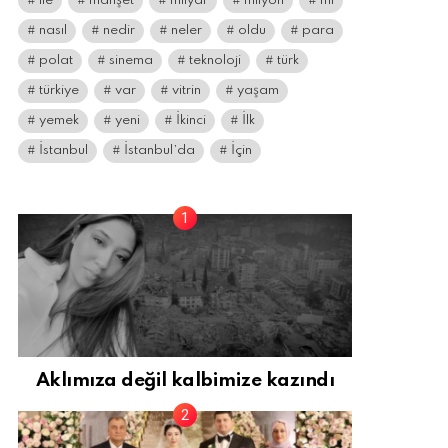
ile
manşet
milyar
milyon
mı
nasıl
nedir
neler
oldu
para
polat
sinema
teknoloji
türk
türkiye
var
vitrin
yaşam
yemek
yeni
İkinci
İlk
İstanbul
İstanbul’da
İçin
Aklımıza değil kalbimize kazındı