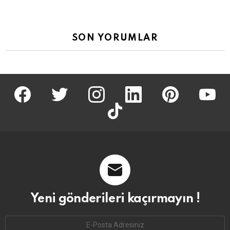
SON YORUMLAR
facebook
twitter
İnstagram
linkedin
pinterest
youtu
tiktok
Yeni gönderileri kaçırmayın !
Email
address: