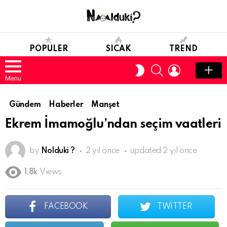
POPULER
SICAK
TREND
SEARCH
LOGIN
SWITCH
SKIN
Menu
Gündem
Haberler
Manşet
Ekrem İmamoğlu’ndan seçim vaatleri
by
Nolduki ?
2 yıl önce
updated
2 yıl önce
1.8k
Views
FACEBOOK
TWITTER