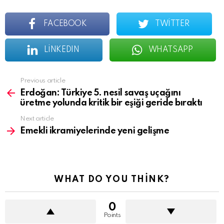
FACEBOOK
TWITTER
LINKEDIN
WHATSAPP
See
Previous article
more
Erdoğan: Türkiye 5. nesil savaş uçağını
üretme yolunda kritik bir eşiği geride bıraktı
Next article
Emekli ikramiyelerinde yeni gelişme
WHAT DO YOU THINK?
0
Points