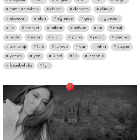
cumhurbaşkanı
daha:
deprem
dünya
ekonomi
elon
eğlence
gezi
gündem
ile
manşet
milyar
milyon
mı
nasıl
nedir
neler
oldu
para
polat
sinema
teknoloji
türk
türkiye
var
vitrin
yaşam
yemek
yeni
İkinci
İlk
İstanbul
İstanbul’da
İçin