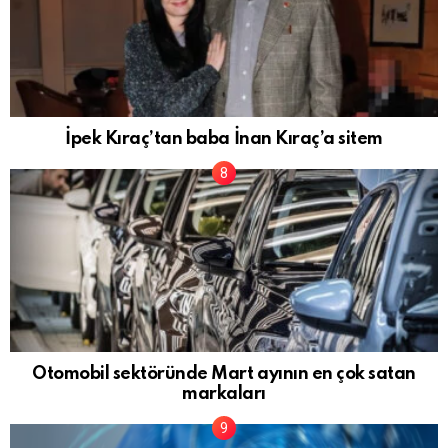
İpek Kıraç’tan baba İnan Kıraç’a sitem
Otomobil sektöründe Mart ayının en çok satan
markaları