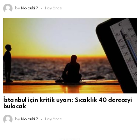
by
Nolduki ?
1 ay önce
İstanbul için kritik uyarı: Sıcaklık 40 dereceyi
bulacak
by
Nolduki ?
1 ay önce