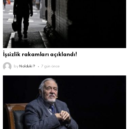
İşsizlik rakamları açıklandı!
by
Nolduki ?
7 gün önce