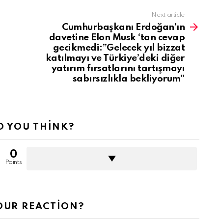
Next article
Cumhurbaşkanı Erdoğan’ın
davetine Elon Musk ‘tan cevap
gecikmedi:”Gelecek yıl bizzat
katılmayı ve Türkiye’deki diğer
yatırım fırsatlarını tartışmayı
sabırsızlıkla bekliyorum”
 YOU THINK?
0
Points
OUR REACTION?