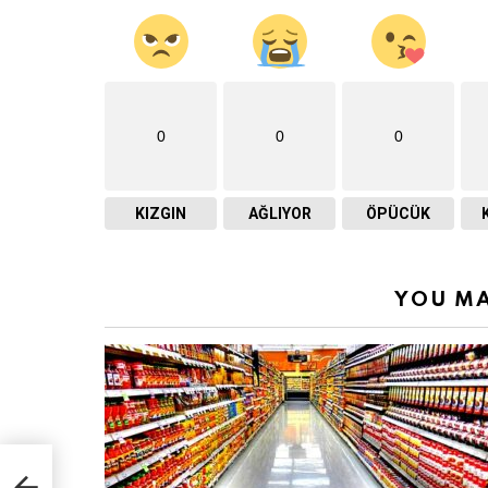
0
0
0
KIZGIN
AĞLIYOR
ÖPÜCÜK
YOU MA
 geri