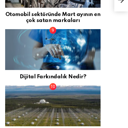
geci
katı
yatı
Otomobil sektöründe Mart ayının en
sabı
çok satan markaları
Dijital Farkındalık Nedir?