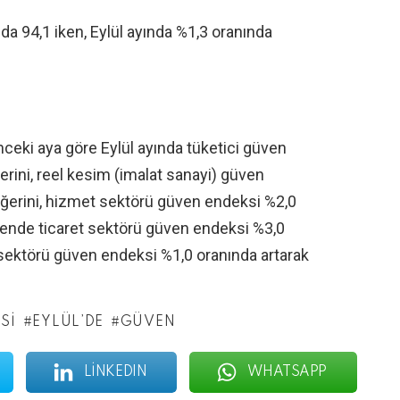
 94,1 iken, Eylül ayında %1,3 oranında
nceki aya göre Eylül ayında tüketici güven
rini, reel kesim (imalat sanayi) güven
eğerini, hizmet sektörü güven endeksi %2,0
kende ticaret sektörü güven endeksi %3,0
t sektörü güven endeksi %1,0 oranında artarak
SI
EYLÜL’DE
GÜVEN
LINKEDIN
WHATSAPP