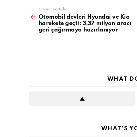
See
Previous article
more
Otomobil devleri Hyundai ve Kia
harekete geçti: 3,37 milyon aracı
geri çağırmaya hazırlanıyor
WHAT DO
WHAT'S Y