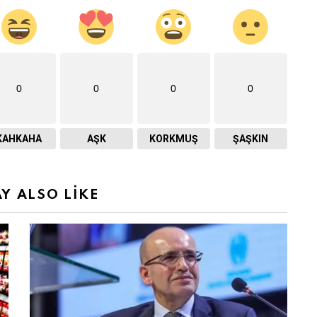
0
0
0
0
KAHKAHA
AŞK
KORKMUŞ
ŞAŞKIN
Y ALSO LIKE