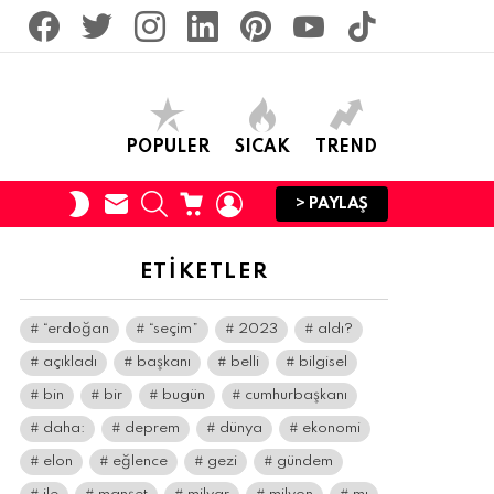
facebook
twitter
İnstagram
linkedin
pinterest
youtube
tiktok
POPULER
SICAK
TREND
SUBSCRIBE
SEARCH
CART
LOGIN
SWITCH
> PAYLAŞ
SKIN
ETIKETLER
“erdoğan
“seçim”
2023
aldı?
açıkladı
başkanı
belli
bilgisel
bin
bir
bugün
cumhurbaşkanı
daha:
deprem
dünya
ekonomi
elon
eğlence
gezi
gündem