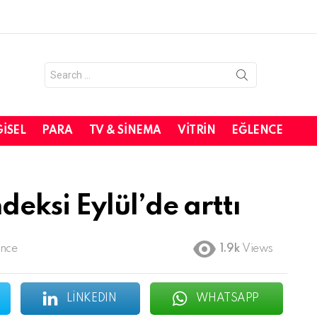
Search
for:
GISEL
PARA
TV & SINEMA
VITRIN
EĞLENCE
eksi Eylül’de arttı
önce
1.9k
Views
LINKEDIN
WHATSAPP