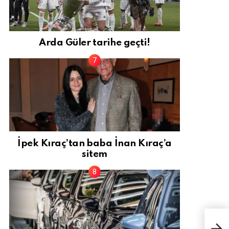
Arda Güler tarihe geçti!
İpek Kıraç’tan baba İnan Kıraç’a
sitem
Cum
Elon