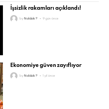
İşsizlik rakamları açıklandı!
by
Nolduki ?
9 gün önce
Ekonomiye güven zayıflıyor
by
Nolduki ?
1 yıl önce