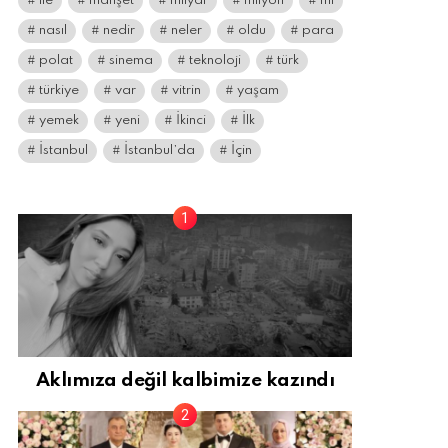
ile
manşet
milyar
milyon
mı
nasıl
nedir
neler
oldu
para
polat
sinema
teknoloji
türk
türkiye
var
vitrin
yaşam
yemek
yeni
İkinci
İlk
İstanbul
İstanbul’da
İçin
Aklımıza değil kalbimize kazındı