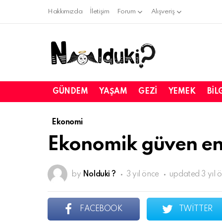
Hakkımızda
İletişim
Forum
Alışveriş
GÜNDEM
YAŞAM
GEZI
YEMEK
BIL
Ekonomi
Ekonomik güven end
by
Nolduki ?
3 yıl önce
updated
3 yıl 
FACEBOOK
TWITTER