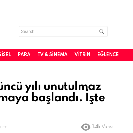
Search
for:
GISEL
PARA
TV & SINEMA
VITRIN
EĞLENCE
üncü yılı unutulmaz
nmaya başlandı. İşte
önce
1.4k
Views