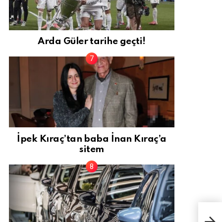
Arda Güler tarihe geçti!
İpek Kıraç’tan baba İnan Kıraç’a
sitem
Aya