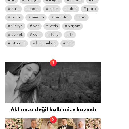
ile
manşet
milyar
milyon
mı
nasıl
nedir
neler
oldu
para
polat
sinema
teknoloji
türk
türkiye
var
vitrin
yaşam
yemek
yeni
İkinci
İlk
İstanbul
İstanbul’da
İçin
Aklımıza değil kalbimize kazındı