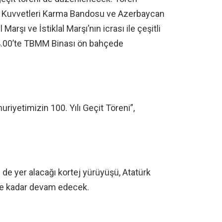
hlı Kuvvetleri Karma Bandosu ve Azerbaycan
rşı ve İstiklal Marşı’nın icrası ile çeşitli
14.00’te TBMM Binası ön bahçede
iyetimizin 100. Yılı Geçit Töreni”,
 de yer alacağı kortej yürüyüşü, Atatürk
üne kadar devam edecek.