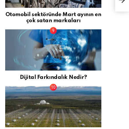
turi
Otomobil sektöründe Mart ayının en
çok satan markaları
Dijital Farkındalık Nedir?