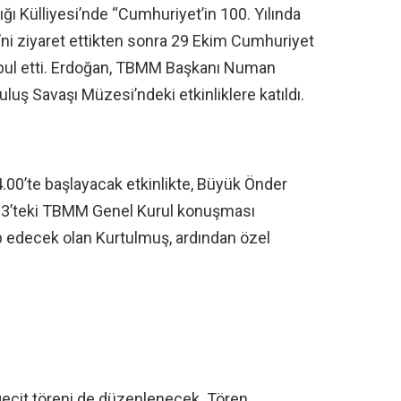
ı Külliyesi’nde “Cumhuriyet’in 100. Yılında
ni ziyaret ettikten sonra 29 Ekim Cumhuriyet
abul etti. Erdoğan, TBMM Başkanı Numan
uluş Savaşı Müzesi’ndeki etkinliklere katıldı.
.00’te başlayacak etkinlikte, Büyük Önder
23’teki TBMM Genel Kurul konuşması
p edecek olan Kurtulmuş, ardından özel
çit töreni de düzenlenecek. Tören