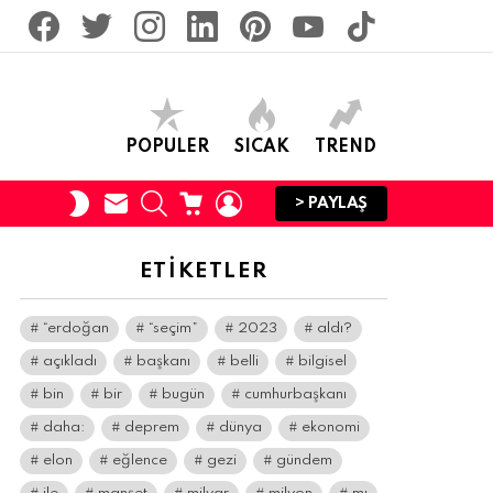
facebook
twitter
İnstagram
linkedin
pinterest
youtube
tiktok
POPULER
SICAK
TREND
SUBSCRIBE
SEARCH
CART
LOGIN
SWITCH
> PAYLAŞ
SKIN
ETIKETLER
“erdoğan
“seçim”
2023
aldı?
açıkladı
başkanı
belli
bilgisel
bin
bir
bugün
cumhurbaşkanı
daha:
deprem
dünya
ekonomi
elon
eğlence
gezi
gündem