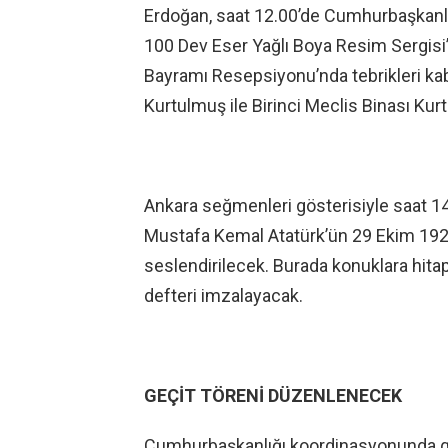
Erdoğan, saat 12.00’de Cumhurbaşkanlığ
100 Dev Eser Yağlı Boya Resim Sergisi’
Bayramı Resepsiyonu’nda tebrikleri k
Kurtulmuş ile Birinci Meclis Binası Kurt
Ankara seğmenleri gösterisiyle saat 14
Mustafa Kemal Atatürk’ün 29 Ekim 19
seslendirilecek. Burada konuklara hita
defteri imzalayacak.
GEÇİT TÖRENİ DÜZENLENECEK
Cumhurbaşkanlığı koordinasyonunda ge