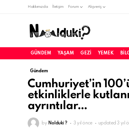
Hakkımızda
İletişim
Forum
Alışveriş
GÜNDEM
YAŞAM
GEZI
YEMEK
BIL
Gündem
Cumhuriyet’in 100’
etkinliklerle kutla
ayrıntılar…
by
Nolduki ?
3 yıl önce
updated
3 yıl 