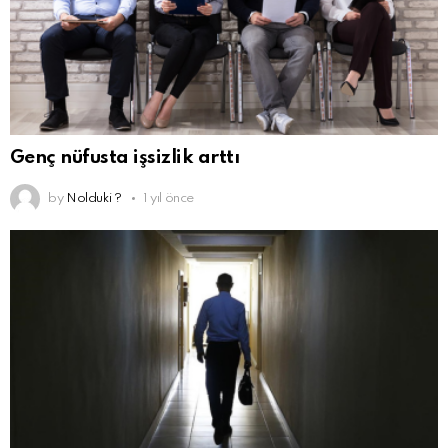
Genç nüfusta işsizlik arttı
by
Nolduki ?
1 yıl önce