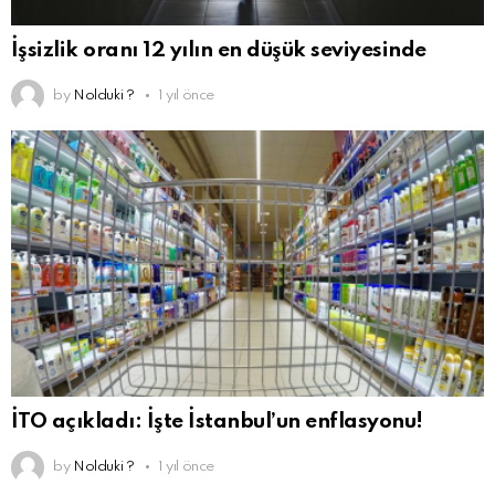
İşsizlik oranı 12 yılın en düşük seviyesinde
by
Nolduki ?
1 yıl önce
İTO açıkladı: İşte İstanbul’un enflasyonu!
by
Nolduki ?
1 yıl önce