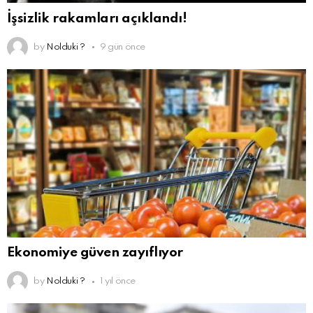
İşsizlik rakamları açıklandı!
by
Nolduki ?
9 gün önce
Ekonomiye güven zayıflıyor
by
Nolduki ?
1 yıl önce