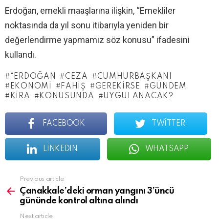
Erdoğan, emekli maaşlarına ilişkin, “Emekliler
noktasında da yıl sonu itibarıyla yeniden bir
değerlendirme yapmamız söz konusu” ifadesini
kullandı.
“ERDOĞAN
CEZA
CUMHURBAŞKANI
EKONOMI
FAHIŞ
GEREKIRSE
GÜNDEM
KIRA
KONUSUNDA
UYGULANACAK?
FACEBOOK
TWITTER
LINKEDIN
WHATSAPP
See
Previous article
more
Çanakkale’deki orman yangını 3’üncü
gününde kontrol altına alındı
Next article