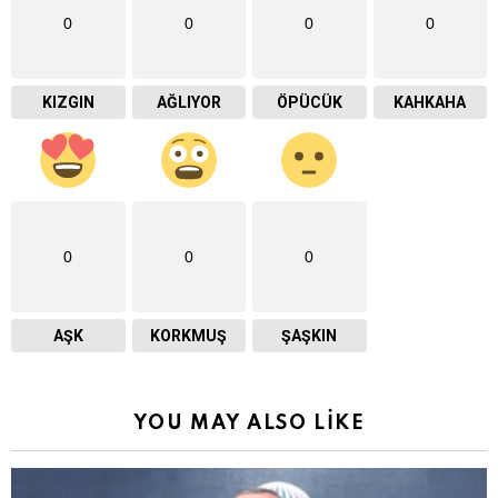
0
0
0
0
KIZGIN
AĞLIYOR
ÖPÜCÜK
KAHKAHA
0
0
0
AŞK
KORKMUŞ
ŞAŞKIN
YOU MAY ALSO LIKE