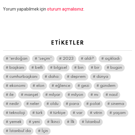
Bir
Yorum yapabilmek için
oturum açmalısınız
.
yanıt
yazın
ETIKETLER
“erdoğan
“seçim”
2023
aldı?
açıkladı
başkanı
belli
bilgisel
bin
bir
bugün
cumhurbaşkanı
daha:
deprem
dünya
ekonomi
elon
eğlence
gezi
gündem
ile
manşet
milyar
milyon
mı
nasıl
nedir
neler
oldu
para
polat
sinema
teknoloji
türk
türkiye
var
vitrin
yaşam
yemek
yeni
İkinci
İlk
İstanbul
İstanbul’da
İçin