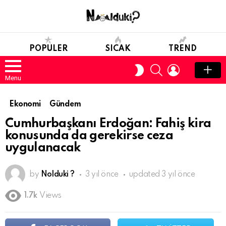
POPULER
SICAK
TREND
SEARCH
LOGIN
SWITCH
SKIN
Menu
Ekonomi
Gündem
Cumhurbaşkanı Erdoğan: Fahiş kira
konusunda da gerekirse ceza
uygulanacak
by
Nolduki ?
3 yıl önce
updated
3 yıl önce
1.7k
Views