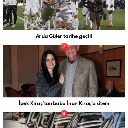
Arda Güler tarihe geçti!
İpek Kıraç’tan baba İnan Kıraç’a sitem