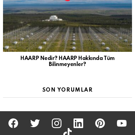
HAARP Nedir? HAARP Hakkında Tüm
Bilinmeyenler?
SON YORUMLAR
facebook
twitter
İnstagram
linkedin
pinterest
youtu
tiktok