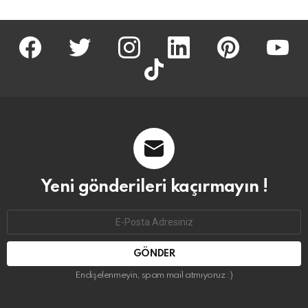
facebook
twitter
İnstagram
linkedin
pinterest
youtu
tiktok
Yeni gönderileri kaçırmayın !
Email
address:
Endişelenmeyin, spam mail atmıyoruz :)