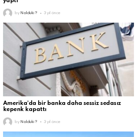
yaptı
by
Nolduki ?
3 yıl önce
Amerika’da bir banka daha sessiz sedasız
kepenk kapattı
by
Nolduki ?
3 yıl önce