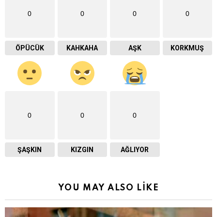
0
0
0
0
ÖPÜCÜK
KAHKAHA
AŞK
KORKMUŞ
0
0
0
ŞAŞKIN
KIZGIN
AĞLIYOR
YOU MAY ALSO LIKE