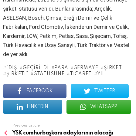
şirketi statüsü verildi. Bunlar arasında; Arçelik,
ASELSAN, Bosch, Çimsa, Ereğli Demir ve Çelik
Fabrikaları, Ford Otomotiv, İskenderun Demir ve Çelik,
Kardemir, LCW, Petkim, Petlas, Sasa, Şişecam, Tofaş,
Türk Havacılık ve Uzay Sanayii, Türk Traktör ve Vestel
de yer aldı.
“DIŞ
GEÇIRILDI
PARA
SERMAYE
ŞIRKET
ŞIRKETI”
STATÜSÜNE
TICARET
YIL
FACEBOOK
TWITTER
LINKEDIN
WHATSAPP
See
Previous article
more
YSK cumhurbaşkanı adaylarının alacağı