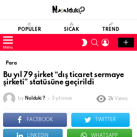
POPULER
SICAK
TREND
SEARCH
LOGIN
SWITCH
SKIN
Menu
Para
Bu yıl 79 şirket “dış ticaret sermaye
şirketi” statüsüne geçirildi
by
Nolduki ?
3 yıl önce
2k
Views
FACEBOOK
TWITTER
LINKEDIN
WHATSAPP