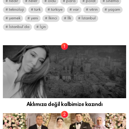
nedir
neler
oldu
para
polat
sinema
teknoloji
türk
türkiye
var
vitrin
yaşam
yemek
yeni
İkinci
İlk
İstanbul
İstanbul’da
İçin
Aklımıza değil kalbimize kazındı