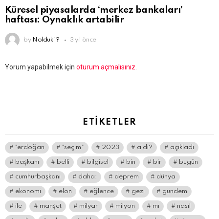
Küresel piyasalarda ‘merkez bankaları’
haftası: Oynaklık artabilir
by
Nolduki ?
3 yıl önce
Bir
Yorum yapabilmek için
oturum açmalısınız
.
yanıt
yazın
ETIKETLER
“erdoğan
“seçim”
2023
aldı?
açıkladı
başkanı
belli
bilgisel
bin
bir
bugün
cumhurbaşkanı
daha:
deprem
dünya
ekonomi
elon
eğlence
gezi
gündem
ile
manşet
milyar
milyon
mı
nasıl