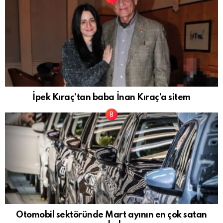
İpek Kıraç’tan baba İnan Kıraç’a sitem
Otomobil sektöründe Mart ayının en çok satan