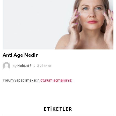
Anti Age Nedir
by
Nolduki ?
3 yıl önce
Bir
Yorum yapabilmek için
oturum açmalısınız
.
yanıt
yazın
ETIKETLER