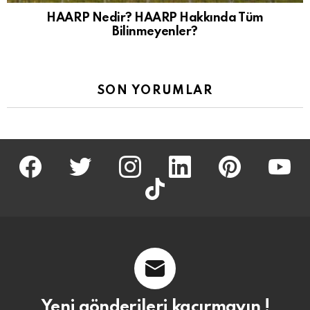
HAARP Nedir? HAARP Hakkında Tüm
Bilinmeyenler?
SON YORUMLAR
facebook
twitter
İnstagram
linkedin
pinterest
youtu
tiktok
Yeni gönderileri kaçırmayın !