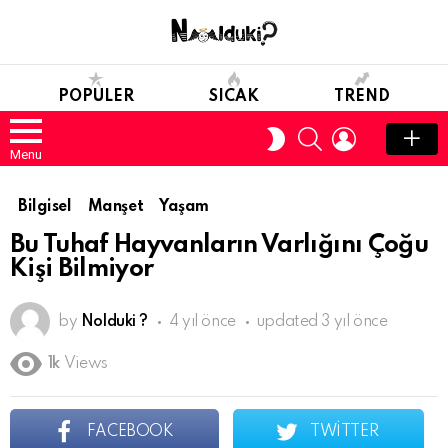
POPULER
SICAK
TREND
SEARCH
LOGIN
SWITCH
SKIN
Menu
Bilgisel
Manşet
Yaşam
Bu Tuhaf Hayvanların Varlığını Çoğu
Kişi Bilmiyor
by
Nolduki ?
4 yıl önce
updated
3 yıl önce
1k
Views
FACEBOOK
TWITTER