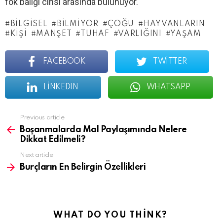
fok balığı cinsi arasında bulunuyor.
BILGISEL
BILMIYOR
ÇOĞU
HAYVANLARIN
KIŞI
MANŞET
TUHAF
VARLIĞINI
YAŞAM
FACEBOOK
TWITTER
LINKEDIN
WHATSAPP
See
Previous article
more
Boşanmalarda Mal Paylaşımında Nelere
Dikkat Edilmeli?
Next article
Burçların En Belirgin Özellikleri
WHAT DO YOU THINK?