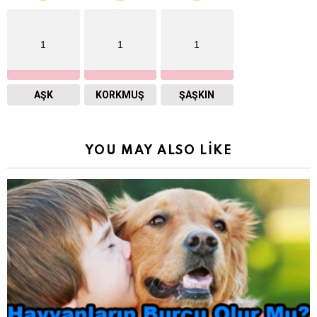
1
1
1
AŞK
KORKMUŞ
ŞAŞKIN
YOU MAY ALSO LIKE