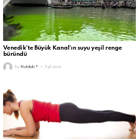
Venedik’te Büyük Kanal’ın suyu yeşil renge
büründü
by
Nolduki ?
3 yıl önce