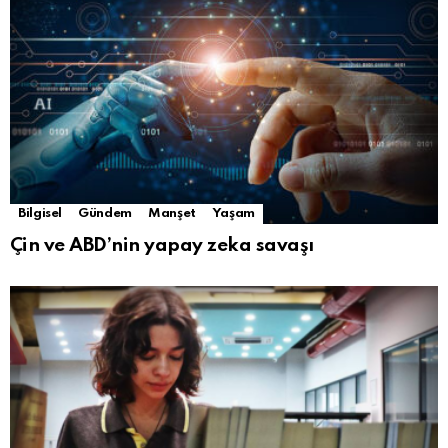
Bilgisel
Gündem
Manşet
Yaşam
Çin ve ABD’nin yapay zeka savaşı