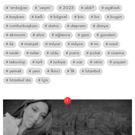
“erdoğan
“seçim”
2023
aldı?
açıkladı
başkanı
belli
bilgisel
bin
bir
bugün
cumhurbaşkanı
daha:
deprem
dünya
ekonomi
elon
eğlence
gezi
gündem
ile
manşet
milyar
milyon
mı
nasıl
nedir
neler
oldu
para
polat
sinema
teknoloji
türk
türkiye
var
vitrin
yaşam
yemek
yeni
İkinci
İlk
İstanbul
İstanbul’da
İçin