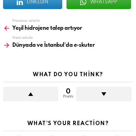
LINKEDIN
WHATSAPP
See
Previous article
more
Yeşil hidrojene talep artıyor
Next article
Dünyada ve İstanbul’da e-skuter
WHAT DO YOU THINK?
0
Points
WHAT'S YOUR REACTION?