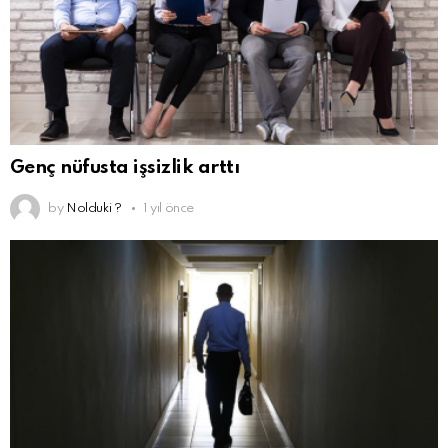
Genç nüfusta işsizlik arttı
by
Nolduki ?
1 yıl önce