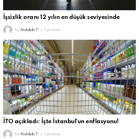
İşsizlik oranı 12 yılın en düşük seviyesinde
by
Nolduki ?
1 yıl önce
İTO açıkladı: İşte İstanbul’un enflasyonu!
by
Nolduki ?
1 yıl önce