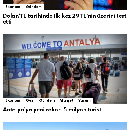
Ekonomi
Gündem
Dolar/TL tarihinde ilk kez 29 TL’nin üzerini test
etti
Ekonomi
Gezi
Gündem
Manşet
Yaşam
Antalya’ya yeni rekor: 5 milyon turist