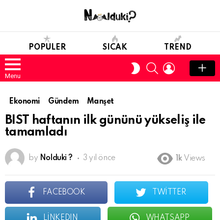
POPULER
SICAK
TREND
SEARCH
LOGIN
SWITCH
SKIN
Menu
Ekonomi
Gündem
Manşet
BIST haftanın ilk gününü yükseliş ile
tamamladı
by
Nolduki ?
3 yıl önce
1k
Views
FACEBOOK
TWITTER
LINKEDIN
WHATSAPP