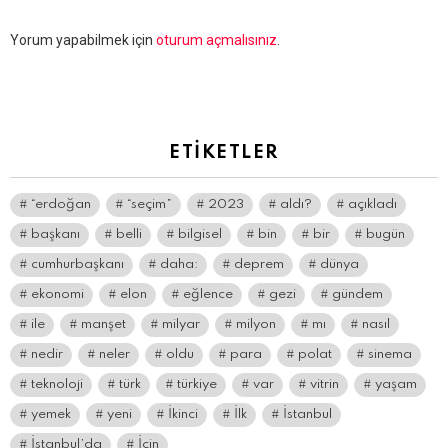
Bir
Yorum yapabilmek için
oturum açmalısınız
.
yanıt
yazın
ETIKETLER
“erdoğan
“seçim”
2023
aldı?
açıkladı
başkanı
belli
bilgisel
bin
bir
bugün
cumhurbaşkanı
daha:
deprem
dünya
ekonomi
elon
eğlence
gezi
gündem
ile
manşet
milyar
milyon
mı
nasıl
nedir
neler
oldu
para
polat
sinema
teknoloji
türk
türkiye
var
vitrin
yaşam
yemek
yeni
İkinci
İlk
İstanbul
İstanbul’da
İçin