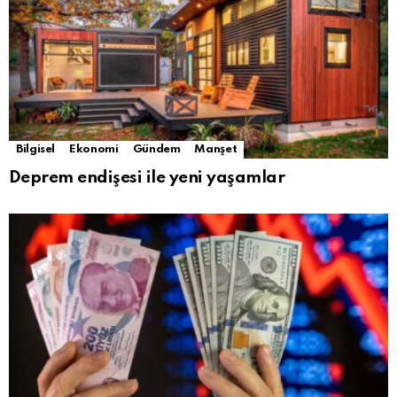
Bilgisel
Ekonomi
Gündem
Manşet
Deprem endişesi ile yeni yaşamlar