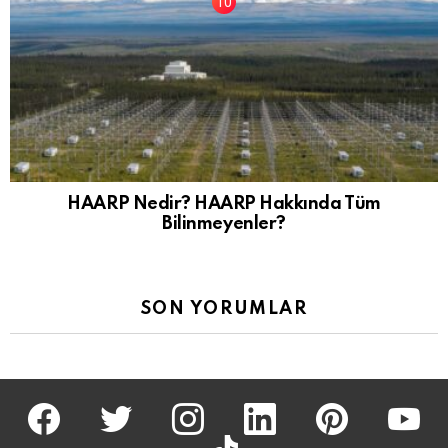
HAARP Nedir? HAARP Hakkında Tüm
Bilinmeyenler?
SON YORUMLAR
facebook
twitter
İnstagram
linkedin
pinterest
youtu
tiktok