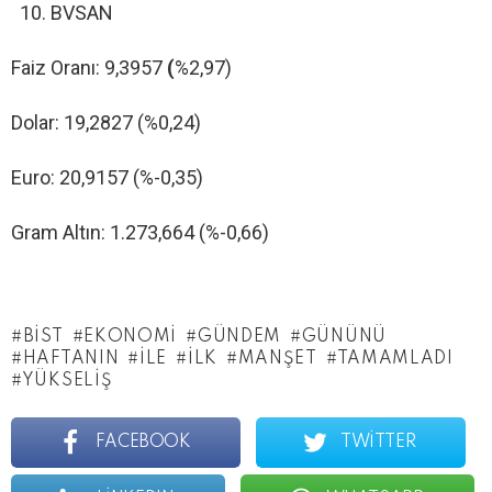
BVSAN
Faiz Oranı:
9,3957
(
%2,97)
Dolar:
19,2827 (%0,24)
Euro:
20,9157 (%-0,35)
Gram Altın:
1.273,664 (%-0,66)
BİST
EKONOMI
GÜNDEM
GÜNÜNÜ
HAFTANIN
ILE
İLK
MANŞET
TAMAMLADI
YÜKSELIŞ
FACEBOOK
TWITTER