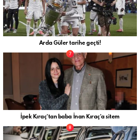
Arda Güler tarihe geçti!
İpek Kıraç’tan baba İnan Kıraç’a sitem