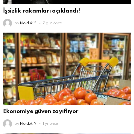
İşsizlik rakamları açıklandı!
by
Nolduki ?
7 gün önce
Ekonomiye güven zayıflıyor
by
Nolduki ?
1 yıl önce