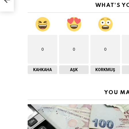
WHAT'S Y
0
0
0
KAHKAHA
AŞK
KORKMUŞ
YOU MA