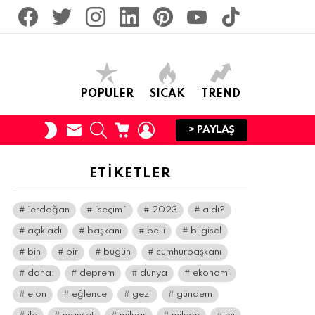
facebook
twitter
İnstagram
linkedin
pinterest
youtube
tiktok
POPULER
SICAK
TREND
SUBSCRIBE
SEARCH
CART
LOGIN
SWITCH
> PAYLAŞ
SKIN
ETIKETLER
“erdoğan
“seçim”
2023
aldı?
açıkladı
başkanı
belli
bilgisel
bin
bir
bugün
cumhurbaşkanı
daha:
deprem
dünya
ekonomi
elon
eğlence
gezi
gündem