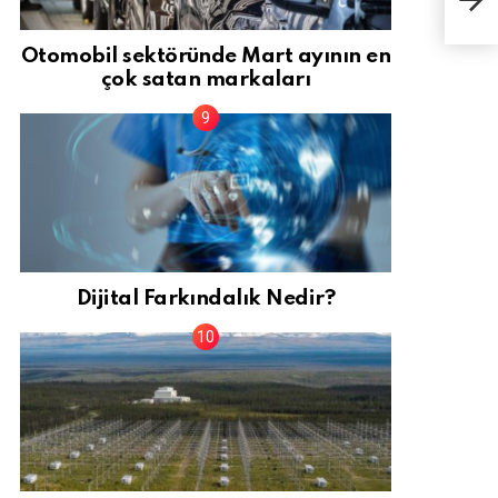
Zele
Otomobil sektöründe Mart ayının en
çok satan markaları
Dijital Farkındalık Nedir?