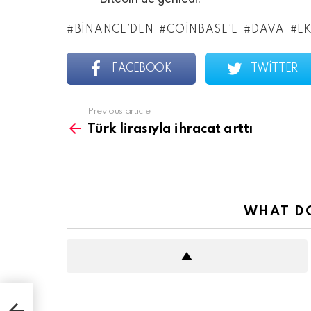
BINANCE’DEN
COINBASE’E
DAVA
E
FACEBOOK
TWITTER
See
Previous article
more
Türk lirasıyla ihracat arttı
WHAT DO