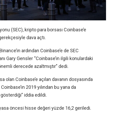
onu (SEC), kripto para borsası Coinbase’e
 gerekçesiyle dava açtı.
 Binance’in ardından Coinbase’e de SEC
nı Gary Gensler “Coinbase’in ilgili konulardaki
 önemli derecede azaltmıştır” dedi.
rsa olan Coinbase’e açılan davanın dosyasında
i. Coinbase’in 2019 yılından bu yana da
gösterdiği” iddia edildi.
yasa öncesi hisse değeri yüzde 16,2 geriledi.