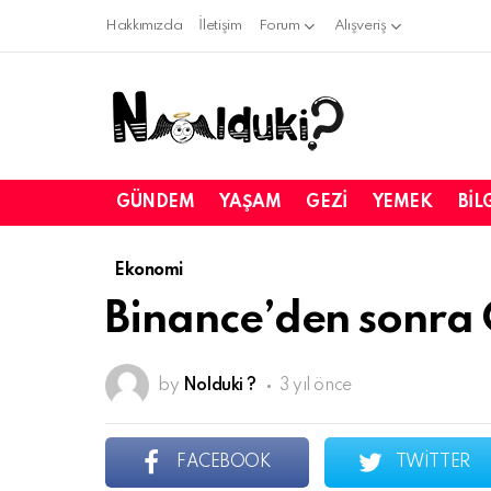
Hakkımızda
İletişim
Forum
Alışveriş
GÜNDEM
YAŞAM
GEZI
YEMEK
BIL
Ekonomi
Binance’den sonra 
by
Nolduki ?
3 yıl önce
FACEBOOK
TWITTER