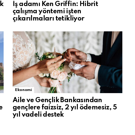
ak
İş adamı Ken Griffin: Hibrit
çalışma yöntemi işten
çıkarılmaları tetikliyor
Ekonomi
Aile ve Gençlik Bankasından
e
gençlere faizsiz, 2 yıl ödemesiz, 5
yıl vadeli destek