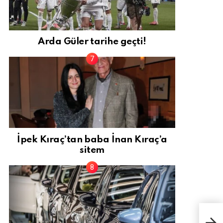
Arda Güler tarihe geçti!
İpek Kıraç’tan baba İnan Kıraç’a
sitem
Cum