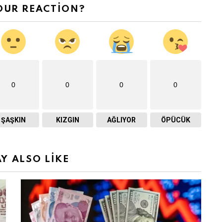
OUR REACTION?
0
0
0
0
ŞAŞKIN
KIZGIN
AĞLIYOR
ÖPÜCÜK
Y ALSO LIKE