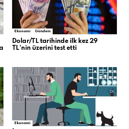
Ekonomi
Gündem
i
Dolar/TL tarihinde ilk kez 29
a
TL’nin üzerini test etti
Ekonomi