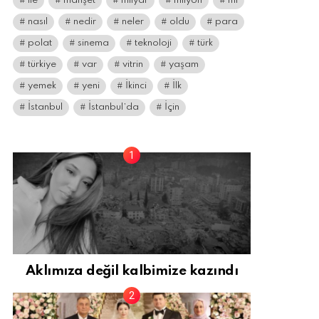
ile
manşet
milyar
milyon
mı
nasıl
nedir
neler
oldu
para
polat
sinema
teknoloji
türk
türkiye
var
vitrin
yaşam
yemek
yeni
İkinci
İlk
İstanbul
İstanbul’da
İçin
Aklımıza değil kalbimize kazındı