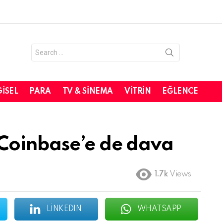
Search
for:
GISEL
PARA
TV & SINEMA
VITRIN
EĞLENCE
Coinbase’e de dava
1.7k
Views
LINKEDIN
WHATSAPP