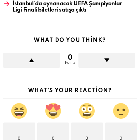
İstanbul’da oynanacak UEFA Şampiyonlar
Ligi Finali biletleri satışa çıktı
WHAT DO YOU THINK?
0
Points
WHAT'S YOUR REACTION?
0
0
0
0