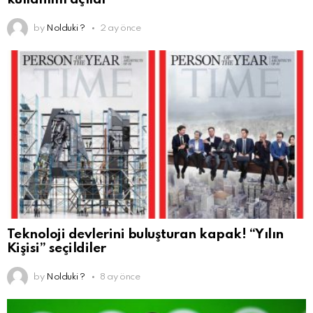
by
Nolduki ?
2 ay önce
Teknoloji devlerini buluşturan kapak! “Yılın
Kişisi” seçildiler
by
Nolduki ?
8 ay önce