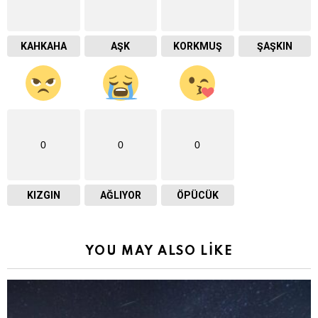
KAHKAHA
AŞK
KORKMUŞ
ŞAŞKIN
0
0
0
KIZGIN
AĞLIYOR
ÖPÜCÜK
YOU MAY ALSO LIKE