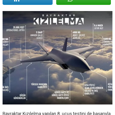
Bayraktar Kızılelma yapılan 8. uçuş testini de başarıyla