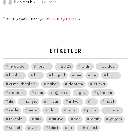
by
Nolduki ?
1 yıl önce
Bir
Yorum yapabilmek için
oturum açmalısınız
.
yanıt
yazın
ETIKETLER
“erdoğan
“seçim”
2023
aldı?
açıkladı
başkanı
belli
bilgisel
bin
bir
bugün
cumhurbaşkanı
daha:
deprem
dünya
ekonomi
elon
eğlence
gezi
gündem
ile
manşet
milyar
milyon
mı
nasıl
nedir
neler
oldu
para
polat
sinema
teknoloji
türk
türkiye
var
vitrin
yaşam
yemek
yeni
İkinci
İlk
İstanbul