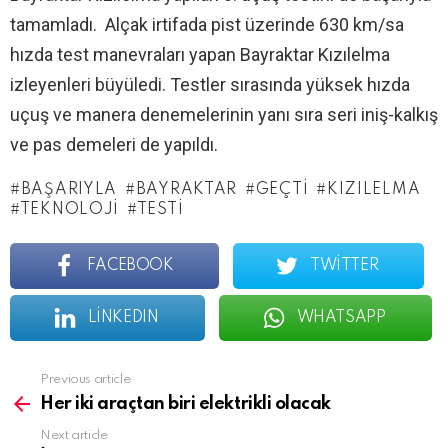
tamamladı. Alçak irtifada pist üzerinde 630 km/sa
hızda test manevraları yapan Bayraktar Kızılelma
izleyenleri büyüledi. Testler sırasında yüksek hızda
uçuş ve manera denemelerinin yanı sıra seri iniş-kalkış
ve pas demeleri de yapıldı.
BAŞARIYLA
BAYRAKTAR
GEÇTI
KIZILELMA
TEKNOLOJI
TESTI
FACEBOOK
TWITTER
LINKEDIN
WHATSAPP
See
Previous article
more
Her iki araçtan biri elektrikli olacak
Next article