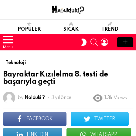
POPULER
SICAK
TREND
SEARCH
LOGIN
SWITCH
SKIN
Menu
Teknoloji
Bayraktar Kızılelma 8. testi de
başarıyla geçti
by
Nolduki ?
3 yıl önce
1.3k
Views
FACEBOOK
TWITTER
LINKEDIN
WHATSAPP