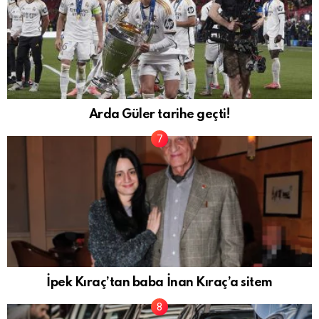
Arda Güler tarihe geçti!
İpek Kıraç’tan baba İnan Kıraç’a sitem