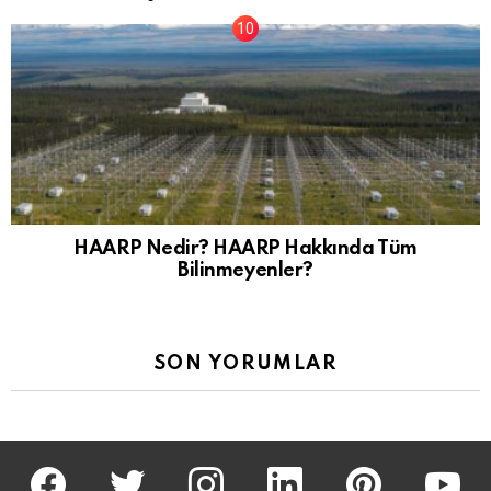
HAARP Nedir? HAARP Hakkında Tüm
Bilinmeyenler?
SON YORUMLAR
facebook
twitter
İnstagram
linkedin
pinterest
youtu