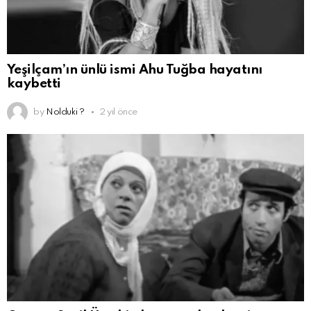
Yeşilçam’ın ünlü ismi Ahu Tuğba hayatını
kaybetti
by
Nolduki ?
2 yıl önce