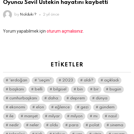
Oyuncu Sevil Üstekin hayatını kaybetti
by
Nolduki ?
2 yıl önce
Bir
Yorum yapabilmek için
oturum açmalısınız
.
yanıt
yazın
ETIKETLER
“erdoğan
“seçim”
2023
aldı?
açıkladı
başkanı
belli
bilgisel
bin
bir
bugün
cumhurbaşkanı
daha:
deprem
dünya
ekonomi
elon
eğlence
gezi
gündem
ile
manşet
milyar
milyon
mı
nasıl
nedir
neler
oldu
para
polat
sinema