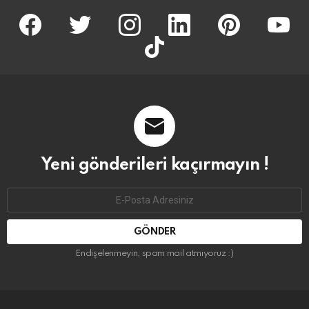
facebook
twitter
İnstagram
linkedin
pinterest
youtu
tiktok
Yeni gönderileri kaçırmayın !
Email
address:
Endişelenmeyin, spam mail atmıyoruz :)