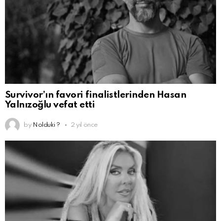
Survivor’ın favori finalistlerinden Hasan
Yalnızoğlu vefat etti
by
Nolduki ?
2 yıl önce