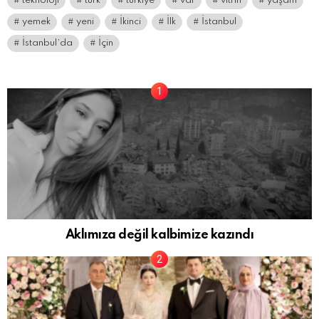
teknoloji
türk
türkiye
var
vitrin
yaşam
yemek
yeni
İkinci
İlk
İstanbul
İstanbul’da
İçin
Aklımıza değil kalbimize kazındı