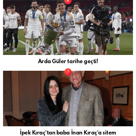
Arda Güler tarihe geçti!
İpek Kıraç’tan baba İnan Kıraç’a sitem