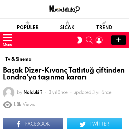
POPULER
SICAK
TREND
SEARCH
LOGIN
SWITCH
SKIN
Menu
Tv & Sinema
Başak Dizer-Kıvanç Tatlıtuğ çiftinden
Londra’ya taşınma kararı
by
Nolduki ?
3 yıl önce
updated
3 yıl önce
1.8k
Views
FACEBOOK
TWITTER