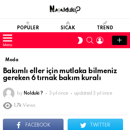
POPULER
SICAK
TREND
SEARCH
LOGIN
SWITCH
SKIN
Menu
Moda
Bakımlı eller için mutlaka bilmeniz
gereken 6 tırnak bakım kuralı
by
Nolduki ?
3 yıl önce
updated
3 yıl önce
1.7k
Views
FACEBOOK
TWITTER