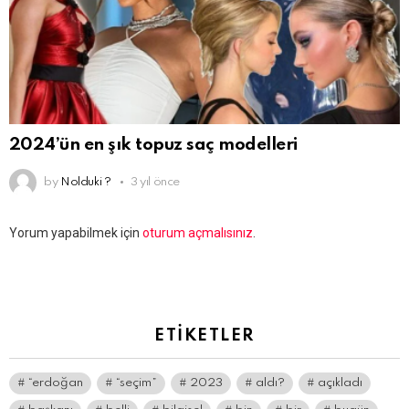
2024’ün en şık topuz saç modelleri
by
Nolduki ?
3 yıl önce
Bir
Yorum yapabilmek için
oturum açmalısınız
.
yanıt
yazın
ETIKETLER
“erdoğan
“seçim”
2023
aldı?
açıkladı