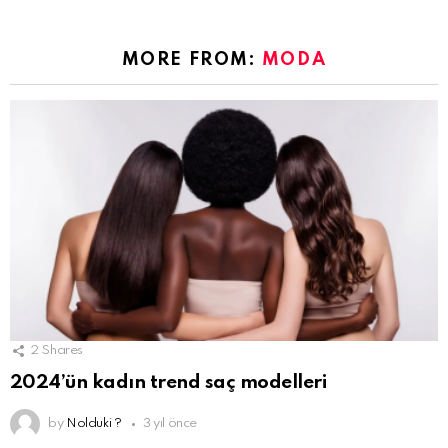
MORE FROM:
MODA
2
Shares
2024’ün kadın trend saç modelleri
by
Nolduki ?
3 yıl önce