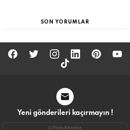
SON YORUMLAR
facebook
twitter
İnstagram
linkedin
pinterest
youtu
tiktok
Yeni gönderileri kaçırmayın !
Email
address: