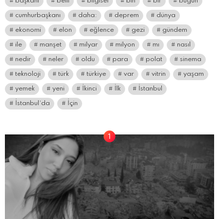
başkanı
belli
bilgisel
bin
bir
bugün
cumhurbaşkanı
daha:
deprem
dünya
ekonomi
elon
eğlence
gezi
gündem
ile
manşet
milyar
milyon
mı
nasıl
nedir
neler
oldu
para
polat
sinema
teknoloji
türk
türkiye
var
vitrin
yaşam
yemek
yeni
İkinci
İlk
İstanbul
İstanbul’da
İçin