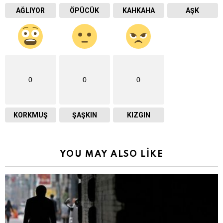
AĞLIYOR
ÖPÜCÜK
KAHKAHA
AŞK
0
0
0
KORKMUŞ
ŞAŞKIN
KIZGIN
YOU MAY ALSO LIKE