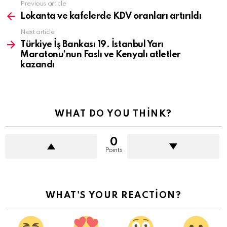
See
Previous article
more
Lokanta ve kafelerde KDV oranları artırıldı
Next article
Türkiye İş Bankası 19. İstanbul Yarı
Maratonu’nun Faslı ve Kenyalı atletler
kazandı
WHAT DO YOU THINK?
0
Points
WHAT'S YOUR REACTION?