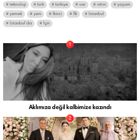
teknoloji
türk
türkiye
var
vitrin
yaşam
yemek
yeni
İkinci
İlk
İstanbul
İstanbul’da
İçin
Aklımıza değil kalbimize kazındı