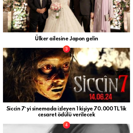
Ülker ailesine Japon gelin
Siccin 7′ yi sinemada izleyen 1 kişiye 70.000 TL’lik
cesaret ödülü verilecek