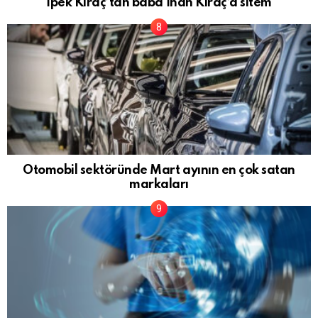
İpek Kıraç’tan baba İnan Kıraç’a sitem
Otomobil sektöründe Mart ayının en çok satan
markaları