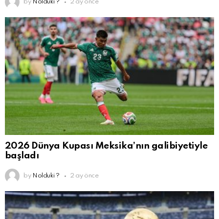
by
Nolduki ?
2 ay önce
2026 Dünya Kupası Meksika’nın galibiyetiyle
başladı
by
Nolduki ?
2 ay önce