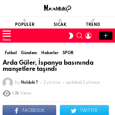
POPULER
SICAK
TREND
SEARCH
LOGIN
SWITCH
SKIN
Menu
Futbol
Gündem
Haberler
SPOR
Arda Güler, İspanya basınında
manşetlere taşındı
by
Nolduki ?
2 yıl önce
updated
2 yıl önce
1.2k
Views
FACEBOOK
TWITTER