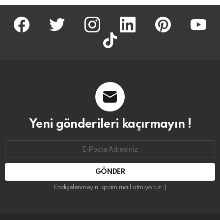
facebook
twitter
İnstagram
linkedin
pinterest
youtu
tiktok
Yeni gönderileri kaçırmayın !
Email
address:
Endişelenmeyin, spam mail atmıyoruz :)