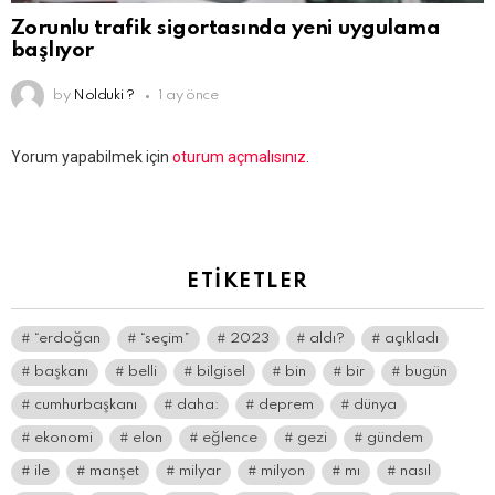
Zorunlu trafik sigortasında yeni uygulama
başlıyor
by
Nolduki ?
1 ay önce
Bir
Yorum yapabilmek için
oturum açmalısınız
.
yanıt
yazın
ETIKETLER
“erdoğan
“seçim”
2023
aldı?
açıkladı
başkanı
belli
bilgisel
bin
bir
bugün
cumhurbaşkanı
daha:
deprem
dünya
ekonomi
elon
eğlence
gezi
gündem
ile
manşet
milyar
milyon
mı
nasıl