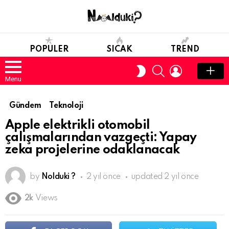
POPULER
SICAK
TREND
SEARCH
LOGIN
SWITCH
SKIN
Menu
Gündem
Teknoloji
Apple elektrikli otomobil
çalışmalarından vazgeçti: Yapay
zeka projelerine odaklanacak
by
Nolduki ?
2 yıl önce
updated
2 yıl önce
2k
Views