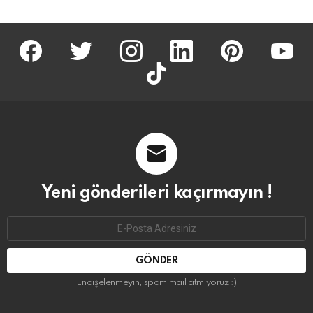
facebook
twitter
İnstagram
linkedin
pinterest
youtu
tiktok
Yeni gönderileri kaçırmayın !
Email
address:
Endişelenmeyin, spam mail atmıyoruz :)