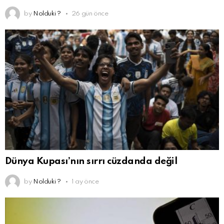
by
Nolduki ?
26 gün önce
Dünya Kupası’nın sırrı cüzdanda değil
by
Nolduki ?
1 ay önce