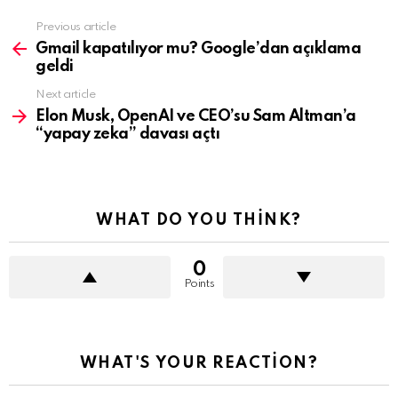
See
Previous article
more
Gmail kapatılıyor mu? Google’dan açıklama
geldi
Next article
Elon Musk, OpenAI ve CEO’su Sam Altman’a
“yapay zeka” davası açtı
WHAT DO YOU THINK?
0
Points
WHAT'S YOUR REACTION?