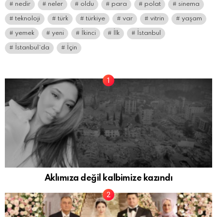
nedir
neler
oldu
para
polat
sinema
teknoloji
türk
türkiye
var
vitrin
yaşam
yemek
yeni
İkinci
İlk
İstanbul
İstanbul’da
İçin
Aklımıza değil kalbimize kazındı