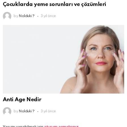
Çocuklarda yeme sorunları ve çözümleri
by
Nolduki ?
3 yıl önce
Anti Age Nedir
by
Nolduki ?
3 yıl önce
Bir