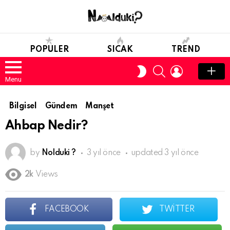
POPULER
SICAK
TREND
SEARCH
LOGIN
SWITCH
SKIN
Menu
Bilgisel
Gündem
Manşet
Ahbap Nedir?
by
Nolduki ?
3 yıl önce
updated
3 yıl önce
2k
Views
FACEBOOK
TWITTER