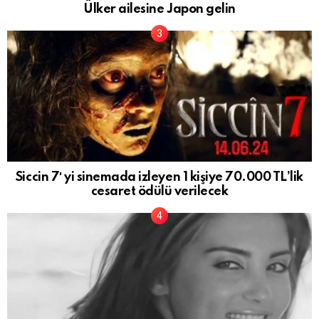
Ülker ailesine Japon gelin
Siccin 7′ yi sinemada izleyen 1 kişiye 70.000 TL’lik
cesaret ödülü verilecek