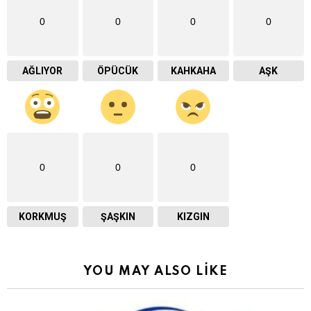
0
0
0
0
AĞLIYOR
ÖPÜCÜK
KAHKAHA
AŞK
0
0
0
KORKMUŞ
ŞAŞKIN
KIZGIN
YOU MAY ALSO LIKE