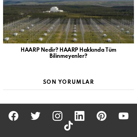
HAARP Nedir? HAARP Hakkında Tüm
Bilinmeyenler?
SON YORUMLAR
facebook
twitter
İnstagram
linkedin
pinterest
youtu
tiktok