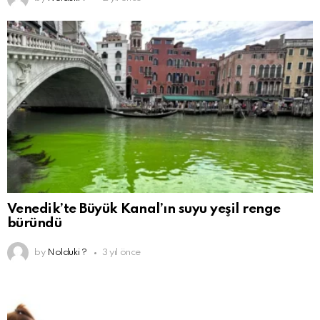
Venedik’te Büyük Kanal’ın suyu yeşil renge
büründü
by
Nolduki ?
3 yıl önce