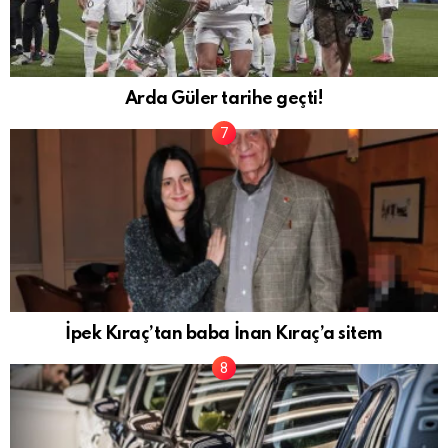
Arda Güler tarihe geçti!
İpek Kıraç’tan baba İnan Kıraç’a sitem