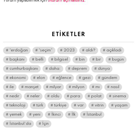
Yorum yapabilmek için
oturum açmalısınız
.
yanıt
yazın
ETIKETLER
“erdoğan
“seçim”
2023
aldı?
açıkladı
başkanı
belli
bilgisel
bin
bir
bugün
cumhurbaşkanı
daha:
deprem
dünya
ekonomi
elon
eğlence
gezi
gündem
ile
manşet
milyar
milyon
mı
nasıl
nedir
neler
oldu
para
polat
sinema
teknoloji
türk
türkiye
var
vitrin
yaşam
yemek
yeni
İkinci
İlk
İstanbul
İstanbul’da
İçin