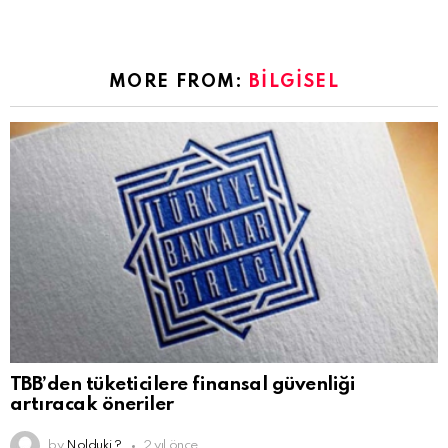
MORE FROM:
BILGISEL
TBB’den tüketicilere finansal güvenliği
artıracak öneriler
by
Nolduki ?
2 yıl önce