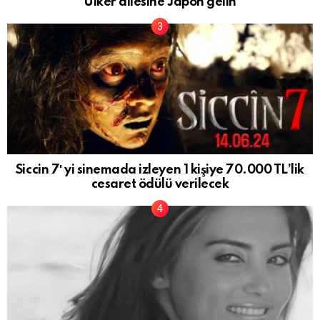
Ülker ailesine Japon gelin
Siccin 7′ yi sinemada izleyen 1 kişiye 70.000 TL’lik
cesaret ödülü verilecek