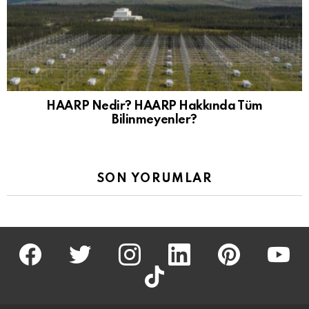
HAARP Nedir? HAARP Hakkında Tüm
Bilinmeyenler?
SON YORUMLAR
facebook
twitter
İnstagram
linkedin
pinterest
youtu
tiktok