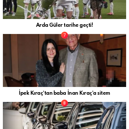
Arda Güler tarihe geçti!
İpek Kıraç’tan baba İnan Kıraç’a sitem