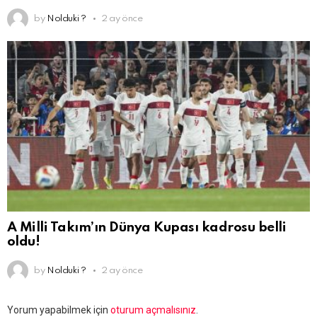
by
Nolduki ?
2 ay önce
A Milli Takım’ın Dünya Kupası kadrosu belli
oldu!
by
Nolduki ?
2 ay önce
Bir
Yorum yapabilmek için
oturum açmalısınız
.