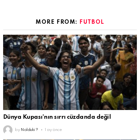
MORE FROM:
FUTBOL
Dünya Kupası’nın sırrı cüzdanda değil
by
Nolduki ?
1 ay önce