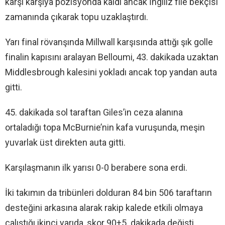
karşı karşıya pozisyonda kaldı ancak İngiliz file bekçisi
zamanında çıkarak topu uzaklaştırdı.
Yarı final rövanşında Millwall karşısında attığı şık golle
finalin kapısını aralayan Belloumi, 43. dakikada uzaktan
Middlesbrough kalesini yokladı ancak top yandan auta
gitti.
45. dakikada sol taraftan Giles’in ceza alanına
ortaladığı topa McBurnie’nin kafa vuruşunda, meşin
yuvarlak üst direkten auta gitti.
Karşılaşmanın ilk yarısı 0-0 berabere sona erdi.
İki takımın da tribünleri dolduran 84 bin 506 taraftarın
desteğini arkasına alarak rakip kalede etkili olmaya
çalıştığı ikinci yarıda, skor 90+5. dakikada değişti.