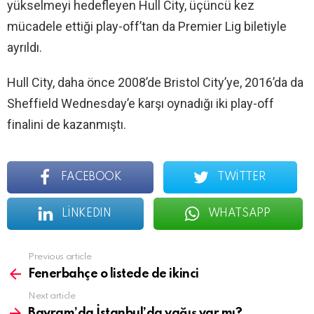
yükselmeyi hedefleyen Hull City, üçüncü kez
mücadele ettiği play-off’tan da Premier Lig biletiyle
ayrıldı.
Hull City, daha önce 2008’de Bristol City’ye, 2016’da da
Sheffield Wednesday’e karşı oynadığı iki play-off
finalini de kazanmıştı.
FACEBOOK
TWITTER
LINKEDIN
WHATSAPP
See
Previous article
more
Fenerbahçe o listede de ikinci
Next article
Bayram’da İstanbul’da yağış var mı?