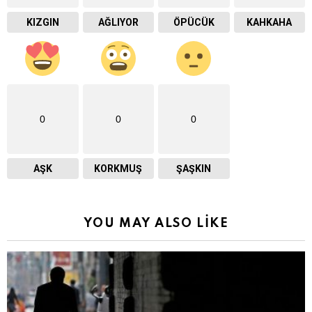
KIZGIN
AĞLIYOR
ÖPÜCÜK
KAHKAHA
0
0
0
AŞK
KORKMUŞ
ŞAŞKIN
YOU MAY ALSO LIKE