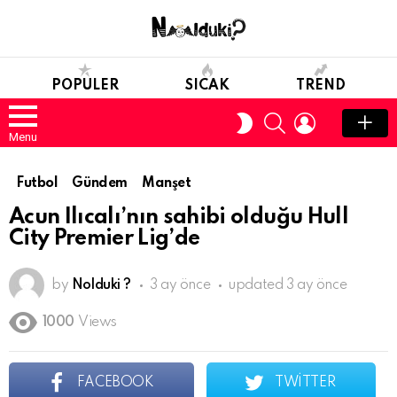
POPULER
SICAK
TREND
SEARCH
LOGIN
SWITCH
SKIN
Menu
Futbol
Gündem
Manşet
Acun Ilıcalı’nın sahibi olduğu Hull
City Premier Lig’de
by
Nolduki ?
3 ay önce
updated
3 ay önce
1000
Views
FACEBOOK
TWITTER