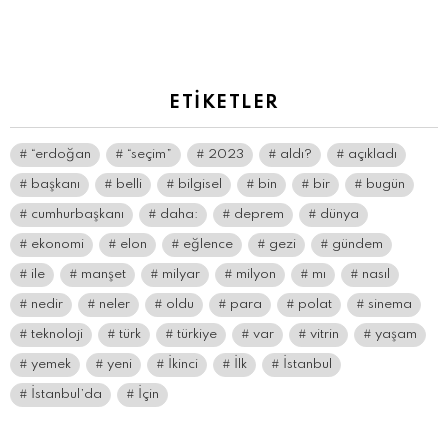
yanıt
yazın
ETIKETLER
“erdoğan
“seçim”
2023
aldı?
açıkladı
başkanı
belli
bilgisel
bin
bir
bugün
cumhurbaşkanı
daha:
deprem
dünya
ekonomi
elon
eğlence
gezi
gündem
ile
manşet
milyar
milyon
mı
nasıl
nedir
neler
oldu
para
polat
sinema
teknoloji
türk
türkiye
var
vitrin
yaşam
yemek
yeni
İkinci
İlk
İstanbul
İstanbul’da
İçin