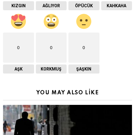
KIZGIN
AĞLIYOR
ÖPÜCÜK
KAHKAHA
0
0
0
AŞK
KORKMUŞ
ŞAŞKIN
YOU MAY ALSO LIKE