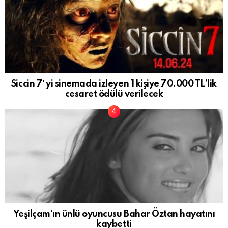
Siccin 7′ yi sinemada izleyen 1 kişiye 70.000 TL’lik
cesaret ödülü verilecek
Yeşilçam’ın ünlü oyuncusu Bahar Öztan hayatını
kaybetti