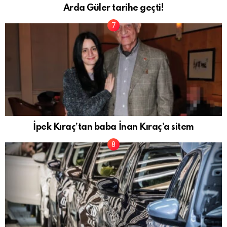
Arda Güler tarihe geçti!
İpek Kıraç’tan baba İnan Kıraç’a sitem