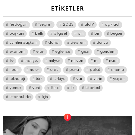
ETIKETLER
“erdoğan
“seçim”
2023
aldı?
açıkladı
başkanı
belli
bilgisel
bin
bir
bugün
cumhurbaşkanı
daha:
deprem
dünya
ekonomi
elon
eğlence
gezi
gündem
ile
manşet
milyar
milyon
mı
nasıl
nedir
neler
oldu
para
polat
sinema
teknoloji
türk
türkiye
var
vitrin
yaşam
yemek
yeni
İkinci
İlk
İstanbul
İstanbul’da
İçin