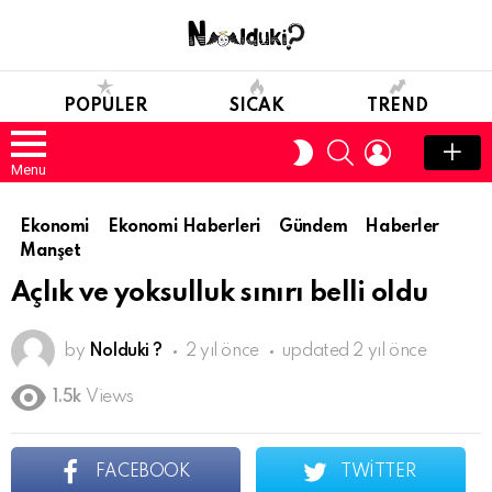
POPULER
SICAK
TREND
SEARCH
LOGIN
SWITCH
SKIN
Menu
Ekonomi
Ekonomi Haberleri
Gündem
Haberler
Manşet
Açlık ve yoksulluk sınırı belli oldu
by
Nolduki ?
2 yıl önce
updated
2 yıl önce
1.5k
Views
FACEBOOK
TWITTER