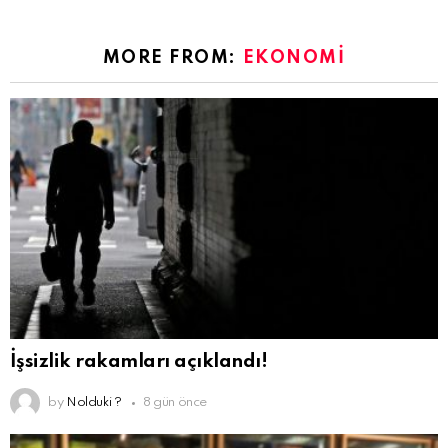
MORE FROM:
EKONOMI
İşsizlik rakamları açıklandı!
by
Nolduki ?
8 gün önce