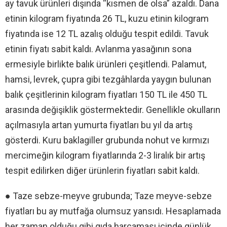
ay tavuk ürünleri dışında “kısmen de olsa” azaldı. Dana
etinin kilogram fiyatında 26 TL, kuzu etinin kilogram
fiyatında ise 12 TL azalış olduğu tespit edildi. Tavuk
etinin fiyatı sabit kaldı. Avlanma yasağının sona
ermesiyle birlikte balık ürünleri çeşitlendi. Palamut,
hamsi, levrek, çupra gibi tezgâhlarda yaygın bulunan
balık çeşitlerinin kilogram fiyatları 150 TL ile 450 TL
arasında değişiklik göstermektedir. Genellikle okulların
açılmasıyla artan yumurta fiyatları bu yıl da artış
gösterdi. Kuru baklagiller grubunda nohut ve kırmızı
mercimeğin kilogram fiyatlarında 2-3 liralık bir artış
tespit edilirken diğer ürünlerin fiyatları sabit kaldı.
● Taze sebze-meyve grubunda; Taze meyve-sebze
fiyatları bu ay mutfağa olumsuz yansıdı. Hesaplamada
her zaman olduğu gibi gıda harcaması içinde günlük