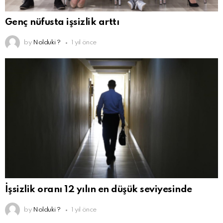
Genç nüfusta işsizlik arttı
by
Nolduki ?
1 yıl önce
İşsizlik oranı 12 yılın en düşük seviyesinde
by
Nolduki ?
1 yıl önce