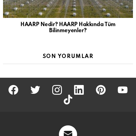
HAARP Nedir? HAARP Hakkında Tüm
Bilinmeyenler?
SON YORUMLAR
facebook
twitter
İnstagram
linkedin
pinterest
youtu
tiktok