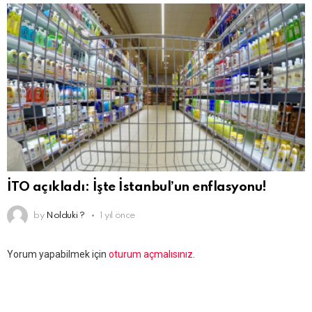
İTO açıkladı: İşte İstanbul’un enflasyonu!
by
Nolduki ?
1 yıl önce
Bir
Yorum yapabilmek için
oturum açmalısınız
.
yanıt
yazın