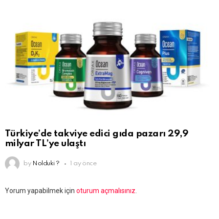
Türkiye’de takviye edici gıda pazarı 29,9
milyar TL’ye ulaştı
by
Nolduki ?
1 ay önce
Bir
Yorum yapabilmek için
oturum açmalısınız
.
yanıt
yazın