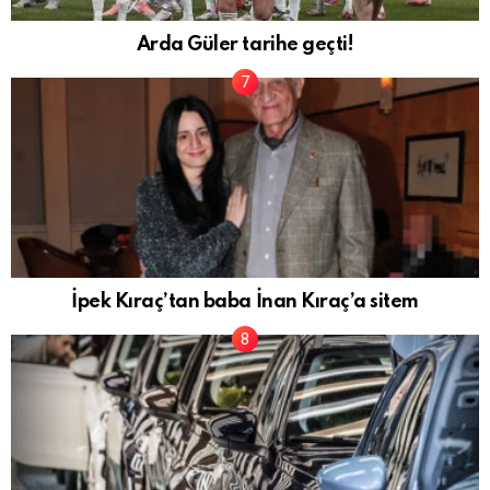
Arda Güler tarihe geçti!
İpek Kıraç’tan baba İnan Kıraç’a sitem