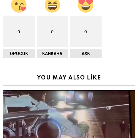
0
0
0
ÖPÜCÜK
KAHKAHA
AŞK
YOU MAY ALSO LIKE