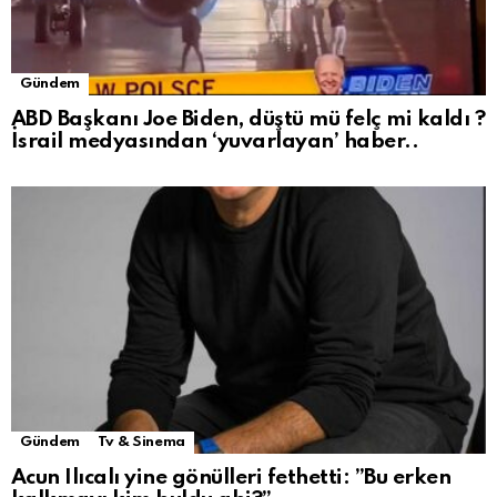
Gündem
ABD Başkanı Joe Biden, düştü mü felç mi kaldı ?
İsrail medyasından ‘yuvarlayan’ haber..
Gündem
Tv & Sinema
Acun Ilıcalı yine gönülleri fethetti: ”Bu erken