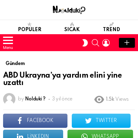
POPULER
SICAK
TREND
SEARCH
LOGIN
SWITCH
SKIN
Menu
Gündem
ABD Ukrayna’ya yardım elini yine
uzattı
by
Nolduki ?
3 yıl önce
1.5k
Views
FACEBOOK
TWITTER
LINKEDIN
WHATSAPP