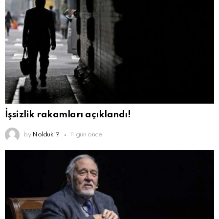
İşsizlik rakamları açıklandı!
by
Nolduki ?
11 gün önce