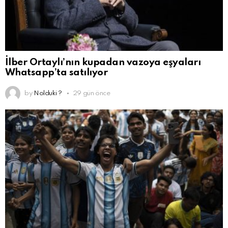
İlber Ortaylı’nın kupadan vazoya eşyaları
Whatsapp’ta satılıyor
by
Nolduki ?
29 gün önce