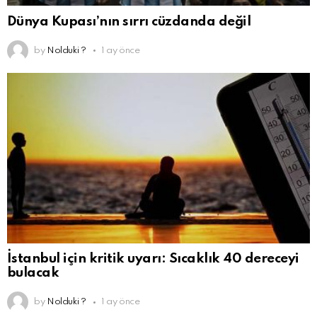
Dünya Kupası’nın sırrı cüzdanda değil
by
Nolduki ?
1 ay önce
İstanbul için kritik uyarı: Sıcaklık 40 dereceyi
bulacak
by
Nolduki ?
1 ay önce