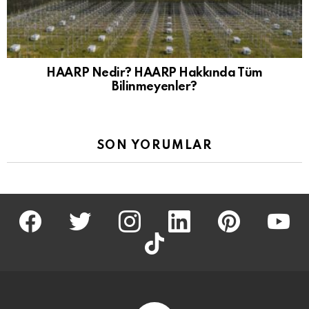
HAARP Nedir? HAARP Hakkında Tüm
Bilinmeyenler?
SON YORUMLAR
facebook
twitter
İnstagram
linkedin
pinterest
youtu
tiktok