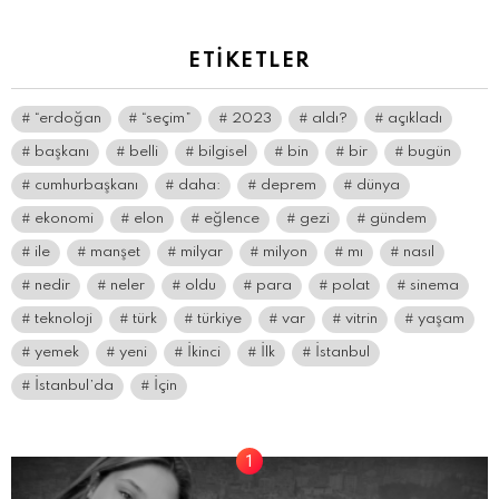
ETIKETLER
“erdoğan
“seçim”
2023
aldı?
açıkladı
başkanı
belli
bilgisel
bin
bir
bugün
cumhurbaşkanı
daha:
deprem
dünya
ekonomi
elon
eğlence
gezi
gündem
ile
manşet
milyar
milyon
mı
nasıl
nedir
neler
oldu
para
polat
sinema
teknoloji
türk
türkiye
var
vitrin
yaşam
yemek
yeni
İkinci
İlk
İstanbul
İstanbul’da
İçin