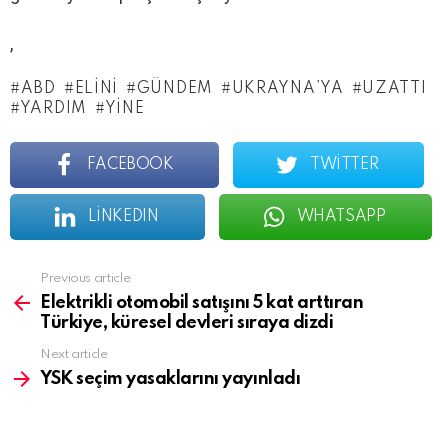
,
ABD
ELINI
GÜNDEM
UKRAYNA’YA
UZATTI
YARDIM
YINE
FACEBOOK
TWITTER
LINKEDIN
WHATSAPP
See
Previous article
more
Elektrikli otomobil satışını 5 kat arttıran
Türkiye, küresel devleri sıraya dizdi
Next article
YSK seçim yasaklarını yayınladı