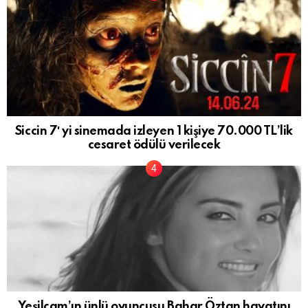
Siccin 7′ yi sinemada izleyen 1 kişiye 70.000 TL’lik
cesaret ödülü verilecek
Yeşilçam’ın ünlü oyuncusu Bahar Öztan hayatını