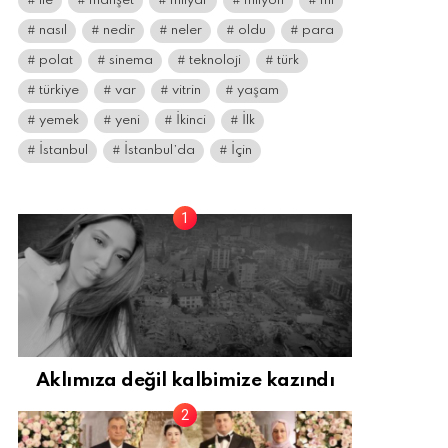
ile
manşet
milyar
milyon
mı
nasıl
nedir
neler
oldu
para
polat
sinema
teknoloji
türk
türkiye
var
vitrin
yaşam
yemek
yeni
İkinci
İlk
İstanbul
İstanbul’da
İçin
Aklımıza değil kalbimize kazındı