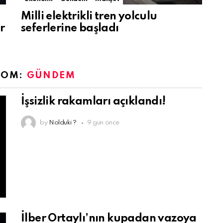
Milli elektrikli tren yolculu
r
seferlerine başladı
ROM:
GÜNDEM
İşsizlik rakamları açıklandı!
by
Nolduki ?
9 gün önce
İlber Ortaylı’nın kupadan vazoya