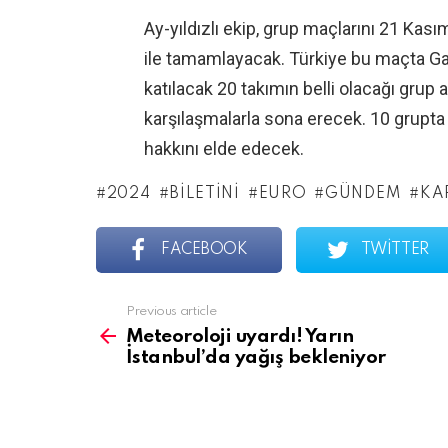
Ay-yıldızlı ekip, grup maçlarını 21 Ka
ile tamamlayacak. Türkiye bu maçta Gal
katılacak 20 takımın belli olacağı gru
karşılaşmalarla sona erecek. 10 grupta 
hakkını elde edecek.
2024
BILETINI
EURO
GÜNDEM
KA
FACEBOOK
TWITTER
See
Previous article
more
Meteoroloji uyardı! Yarın
İstanbul’da yağış bekleniyor