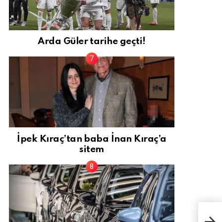
Arda Güler tarihe geçti!
İpek Kıraç’tan baba İnan Kıraç’a
sitem
What
yön