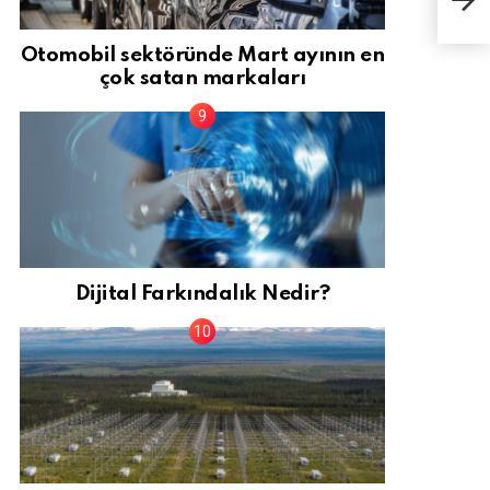
dikk
Otomobil sektöründe Mart ayının en
çok satan markaları
Dijital Farkındalık Nedir?