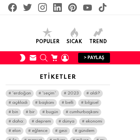
facebook
twitter
İnstagram
linkedin
pinterest
youtube
tiktok
POPULER
SICAK
TREND
SUBSCRIBE
SEARCH
CART
LOGIN
SWITCH
> PAYLAŞ
SKIN
ETIKETLER
“erdoğan
“seçim”
2023
aldı?
açıkladı
başkanı
belli
bilgisel
bin
bir
bugün
cumhurbaşkanı
daha:
deprem
dünya
ekonomi
elon
eğlence
gezi
gündem