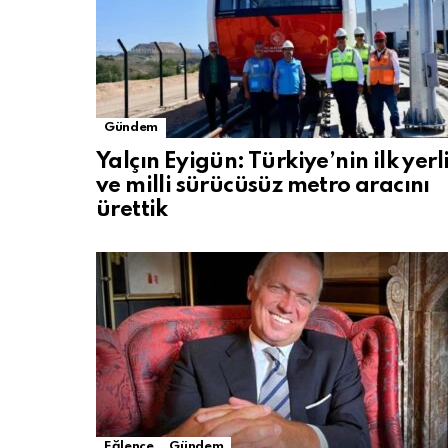
Gündem
Yalçın Eyigün: Türkiye’nin ilk yerl
ve milli sürücüsüz metro aracını
ürettik
Eğlence
Gündem