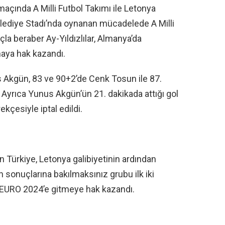
çında A Milli Futbol Takımı ile Letonya
elediye Stadı’nda oynanan mücadelede A Milli
çla beraber Ay-Yıldızlılar, Almanya’da
aya hak kazandı.
us Akgün, 83 ve 90+2’de Cenk Tosun ile 87.
Ayrıca Yunus Akgün’ün 21. dakikada attığı gol
kçesiyle iptal edildi.
 Türkiye, Letonya galibiyetinin ardından
n sonuçlarına bakılmaksınız grubu ilk iki
 EURO 2024’e gitmeye hak kazandı.