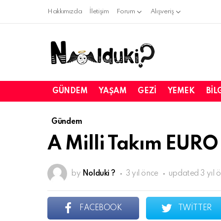
Hakkımızda
İletişim
Forum
Alışveriş
GÜNDEM
YAŞAM
GEZI
YEMEK
BIL
Gündem
A Milli Takım EURO 
by
Nolduki ?
3 yıl önce
updated
3 yıl 
FACEBOOK
TWITTER