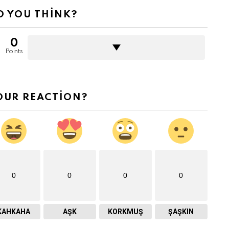
 YOU THINK?
0
Points
OUR REACTION?
0
0
0
0
KAHKAHA
AŞK
KORKMUŞ
ŞAŞKIN