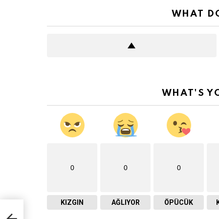
WHAT DO
WHAT'S Y
0
0
0
KIZGIN
AĞLIYOR
ÖPÜCÜK
l’da