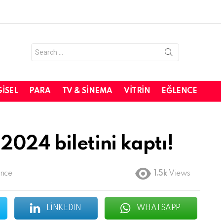
Search
for:
GISEL
PARA
TV & SINEMA
VITRIN
EĞLENCE
2024 biletini kaptı!
önce
1.5k
Views
LINKEDIN
WHATSAPP