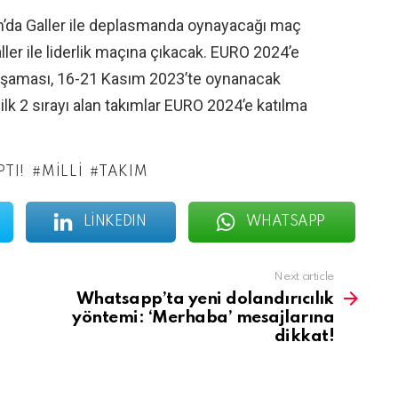
sım’da Galler ile deplasmanda oynayacağı maç
ler ile liderlik maçına çıkacak. EURO 2024’e
p aşaması, 16-21 Kasım 2023’te oynanacak
ilk 2 sırayı alan takımlar EURO 2024’e katılma
PTI!
MILLI
TAKIM
LINKEDIN
WHATSAPP
Next article
Whatsapp’ta yeni dolandırıcılık
yöntemi: ‘Merhaba’ mesajlarına
dikkat!