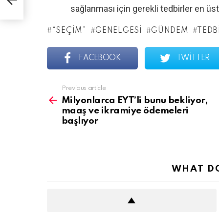
ıyor
sağlanması için gerekli tedbirler en üst 
“SEÇIM”
GENELGESI
GÜNDEM
TEDB
FACEBOOK
TWITTER
See
Previous article
more
Milyonlarca EYT’li bunu bekliyor,
maaş ve ikramiye ödemeleri
başlıyor
WHAT DO