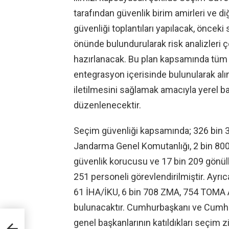
tarafından güvenlik birim amirleri ve diğ
güvenliği toplantıları yapılacak, önce
önünde bulundurularak risk analizleri 
hazırlanacak. Bu plan kapsamında tüm kol
entegrasyon içerisinde bulunularak alın
iletilmesini sağlamak amacıyla yerel ba
düzenlenecektir.
Seçim güvenliği kapsamında; 326 bin 
Jandarma Genel Komutanlığı, 2 bin 800
güvenlik korucusu ve 17 bin 209 gönül
251 personeli görevlendirilmiştir. Ayrıca
61 İHA/İKU, 6 bin 708 ZMA, 754 TOMA A
bulunacaktır. Cumhurbaşkanı ve Cumhurba
genel başkanlarının katıldıkları seçim zi