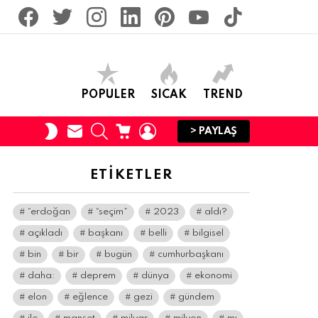
facebook
twitter
İnstagram
linkedin
pinterest
youtube
tiktok
POPULER
SICAK
TREND
SUBSCRIBE
SEARCH
CART
LOGIN
SWITCH
> PAYLAŞ
SKIN
ETIKETLER
“erdoğan
“seçim”
2023
aldı?
açıkladı
başkanı
belli
bilgisel
bin
bir
bugün
cumhurbaşkanı
daha:
deprem
dünya
ekonomi
elon
eğlence
gezi
gündem