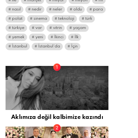
ile
manşet
milyar
milyon
mı
nasıl
nedir
neler
oldu
para
polat
sinema
teknoloji
türk
türkiye
var
vitrin
yaşam
yemek
yeni
İkinci
İlk
İstanbul
İstanbul’da
İçin
Aklımıza değil kalbimize kazındı