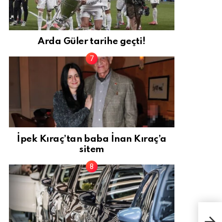
Arda Güler tarihe geçti!
İpek Kıraç’tan baba İnan Kıraç’a
sitem
Asg