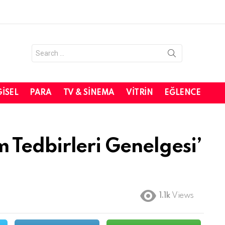
Search
for:
GISEL
PARA
TV & SINEMA
VITRIN
EĞLENCE
im Tedbirleri Genelgesi’
1.1k
Views