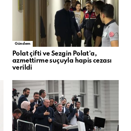
Gündem
Polat çifti ve Sezgin Polat’a,
azmettirme suçuyla hapis cezası
verildi