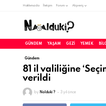
Hakkımızda
İletişim
Forum
Alışveriş
GÜNDEM
YAŞAM
GEZI
YEMEK
BIL
Gündem
81 il valiliğine ‘Seç
verildi
by
Nolduki ?
3 yıl önce