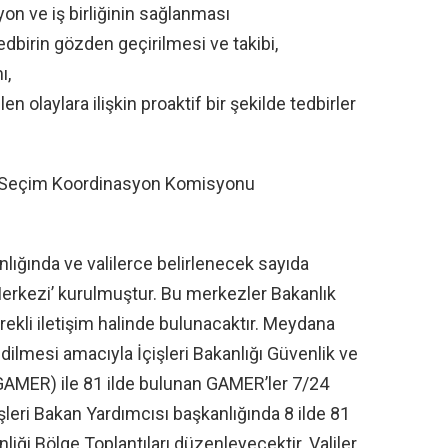
on ve iş birliğinin sağlanması
tedbirin gözden geçirilmesi ve takibi,
ı,
n olaylara ilişkin proaktif bir şekilde tedbirler
de Seçim Koordinasyon Komisyonu
nlığında ve valilerce belirlenecek sayıda
rkezi’ kurulmuştur. Bu merkezler Bakanlık
kli iletişim halinde bulunacaktır. Meydana
edilmesi amacıyla İçişleri Bakanlığı Güvenlik ve
GAMER) ile 81 ilde bulunan GAMER’ler 7/24
işleri Bakan Yardımcısı başkanlığında 8 ilde 81
iği Bölge Toplantıları düzenleyecektir. Valiler