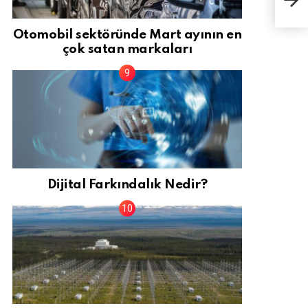
oran
Otomobil sektöründe Mart ayının en
çok satan markaları
Dijital Farkındalık Nedir?