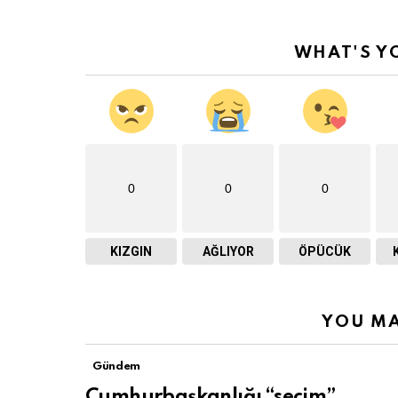
WHAT'S Y
0
0
0
KIZGIN
AĞLIYOR
ÖPÜCÜK
YOU MA
Gündem
Cumhurbaşkanlığı “seçim”