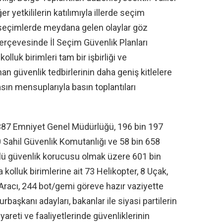
er yetkililerin katılımıyla illerde seçim
ki seçimlerde meydana gelen olaylar göz
çerçevesinde İl Seçim Güvenlik Planları
luk birimleri tam bir işbirliği ve
an güvenlik tedbirlerinin daha geniş kitlelere
sın mensuplarıyla basın toplantıları
387 Emniyet Genel Müdürlüğü, 196 bin 197
 Sahil Güvenlik Komutanlığı ve 58 bin 658
lü güvenlik korucusu olmak üzere 601 bin
 kolluk birimlerine ait 73 Helikopter, 8 Uçak,
racı, 244 bot/gemi göreve hazır vaziyette
şkanı adayları, bakanlar ile siyasi partilerin
yareti ve faaliyetlerinde güvenliklerinin