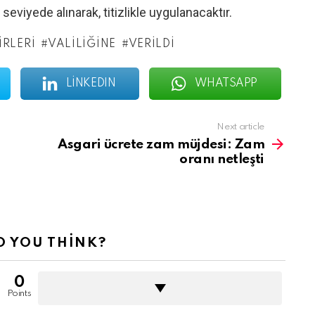
seviyede alınarak, titizlikle uygulanacaktır.
IRLERI
VALILIĞINE
VERILDI
LINKEDIN
WHATSAPP
Next article
Asgari ücrete zam müjdesi: Zam
oranı netleşti
 YOU THINK?
0
Points