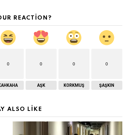
OUR REACTION?
0
0
0
0
KAHKAHA
AŞK
KORKMUŞ
ŞAŞKIN
Y ALSO LIKE