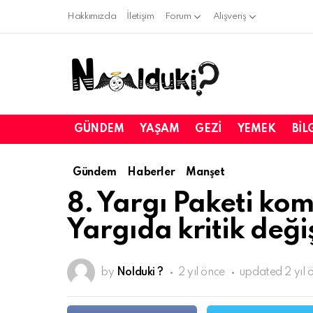
Hakkımızda
İletişim
Forum
Alışveriş
GÜNDEM
YAŞAM
GEZI
YEMEK
BIL
Gündem
Haberler
Manşet
8. Yargı Paketi ko
Yargıda kritik değiş
by
Nolduki ?
2 yıl önce
updated
2 yıl 