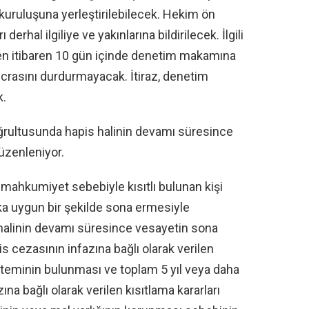
 kuruluşuna yerleştirilebilecek. Hekim ön
erhal ilgiliye ve yakınlarına bildirilecek. İlgili
mden itibaren 10 gün içinde denetim makamına
n icrasını durdurmayacak. İtiraz, denetim
k.
ğrultusunda hapis halinin devamı süresince
düzenleniyor.
mahkumiyet sebebiyle kısıtlı bulunan kişi
ka uygun bir şekilde sona ermesiyle
 halinin devamı süresince vesayetin sona
is cezasının infazına bağlı olarak verilen
isteminin bulunması ve toplam 5 yıl veya daha
na bağlı olarak verilen kısıtlama kararları