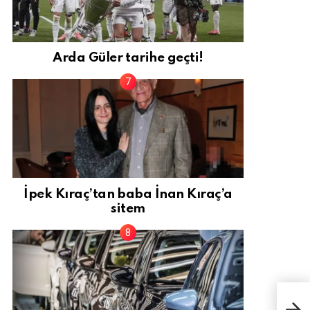
Arda Güler tarihe geçti!
İpek Kıraç’tan baba İnan Kıraç’a
sitem
Mill