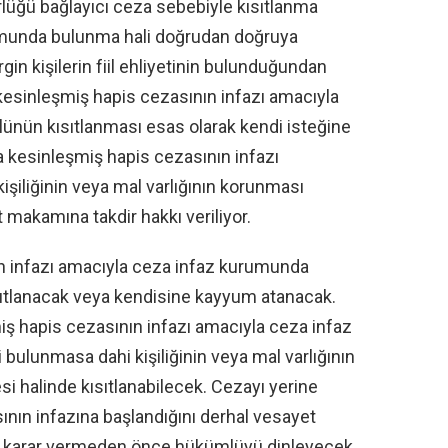
rlüğü bağlayıcı ceza sebebiyle kısıtlanma
rumunda bulunma hali doğrudan doğruya
rgin kişilerin fiil ehliyetinin bulunduğundan
k kesinleşmiş hapis cezasının infazı amacıyla
nün kısıtlanması esas olarak kendi isteğine
la kesinleşmiş hapis cezasının infazı
şiliğinin veya mal varlığının korunması
 makamına takdir hakkı veriliyor.
n infazı amacıyla ceza infaz kurumunda
kısıtlanacak veya kendisine kayyum atanacak.
iş hapis cezasının infazı amacıyla ceza infaz
 bulunmasa dahi kişiliğinin veya mal varlığının
 halinde kısıtlanabilecek. Cezayı yerine
nın infazına başlandığını derhal vesayet
 karar vermeden önce hükümlüyü dinleyecek.