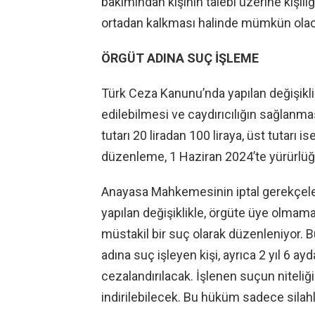
bakımından kişinin talebi üzerine kişil
ortadan kalkması halinde mümkün olac
ÖRGÜT ADINA SUÇ İŞLEME
Türk Ceza Kanunu’nda yapılan değişikl
edilebilmesi ve caydırıcılığın sağlanmas
tutarı 20 liradan 100 liraya, üst tutarı i
düzenleme, 1 Haziran 2024’te yürürlüğ
Anayasa Mahkemesinin iptal gerekçeler
yapılan değişiklikle, örgüte üye olmamak
müstakil bir suç olarak düzenleniyor. 
adına suç işleyen kişi, ayrıca 2 yıl 6 ay
cezalandırılacak. İşlenen suçun niteliğ
indirilebilecek. Bu hüküm sadece silah