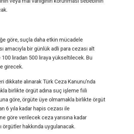
iğinin veya mal varlığının korunması sebebinin
ak.
iğe göre, suçla daha etkin mücadele
ı amacıyla bir günlük adli para cezası alt
se 100 liradan 500 liraya yükseltilecek. Bu
e girecek.
i dikkate alınarak Türk Ceza Kanunu’nda
la birlikte örgüt adına suç işleme fiili
Buna göre, örgüte üye olmamakla birlikte örgüt
dan 6 yıla kadar hapis cezası ile
ine göre verilecek ceza yarısına kadar
lı örgütler hakkında uygulanacak.