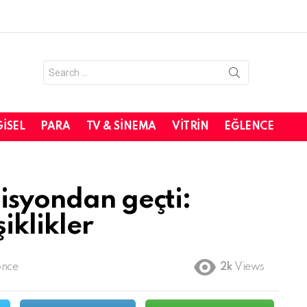
Search
for:
GISEL
PARA
TV & SINEMA
VITRIN
EĞLENCE
misyondan geçti:
iklikler
önce
2k
Views