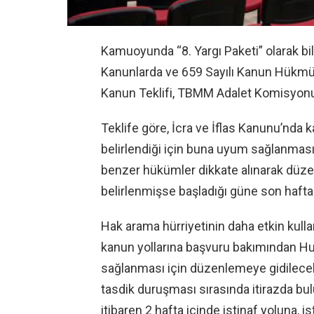
Kamuoyunda “8. Yargı Paketi” olarak b
Kanunlarda ve 659 Sayılı Kanun Hükmü
Kanun Teklifi, TBMM Adalet Komisyonun
Teklife göre, İcra ve İflas Kanunu’nda 
belirlendiği için buna uyum sağlanma
benzer hükümler dikkate alınarak düzen
belirlenmişse başladığı güne son hafta 
Hak arama hürriyetinin daha etkin kull
kanun yollarına başvuru bakımından
sağlanması için düzenlemeye gidilecek.
tasdik duruşması sırasında itirazda bulu
itibaren 2 hafta içinde istinaf yoluna, i