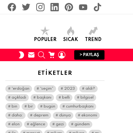
facebook
twitter
İnstagram
linkedin
pinterest
youtube
tiktok
POPULER
SICAK
TREND
SUBSCRIBE
SEARCH
CART
LOGIN
SWITCH
> PAYLAŞ
SKIN
ETIKETLER
“erdoğan
“seçim”
2023
aldı?
açıkladı
başkanı
belli
bilgisel
bin
bir
bugün
cumhurbaşkanı
daha:
deprem
dünya
ekonomi
elon
eğlence
gezi
gündem