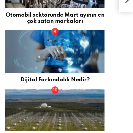
gerç
Otomobil sektöründe Mart ayının en
çok satan markaları
Dijital Farkındalık Nedir?