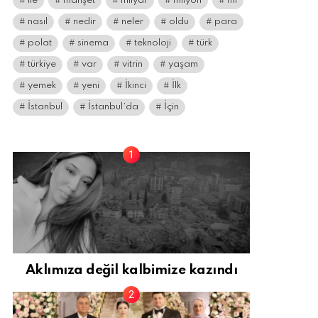
ile
manşet
milyar
milyon
mı
nasıl
nedir
neler
oldu
para
polat
sinema
teknoloji
türk
türkiye
var
vitrin
yaşam
yemek
yeni
İkinci
İlk
İstanbul
İstanbul’da
İçin
Aklımıza değil kalbimize kazındı