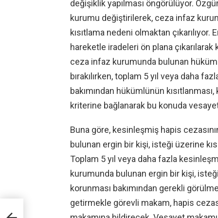
değişiklik yapılması öngörülüyor. Özgü
kurumu değiştirilerek, ceza infaz ku
kısıtlama nedeni olmaktan çıkarılıyor. E
hareketle iradeleri ön plana çıkarılara
ceza infaz kurumunda bulunan hükümlü
bırakılırken, toplam 5 yıl veya daha faz
bakımından hükümlünün kısıtlanması, ki
kriterine bağlanarak bu konuda vesayet
Buna göre, kesinleşmiş hapis cezasını
bulunan ergin bir kişi, isteği üzerine 
Toplam 5 yıl veya daha fazla kesinleşm
kurumunda bulunan ergin bir kişi, isteği
korunması bakımından gerekli görülmesi
getirmekle görevli makam, hapis cezası
şme
makamına bildirecek. Vesayet makamı