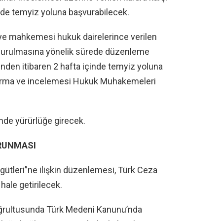
çinde temyiz yoluna başvurabilecek.
liye mahkemesi hukuk dairelerince verilen
aşvurulmasına yönelik sürede düzenleme
ihinden itibaren 2 hafta içinde temyiz yoluna
vurma ve incelemesi Hukuk Muhakemeleri
nde yürürlüğe girecek.
ORUNMASI
ütleri”ne ilişkin düzenlemesi, Türk Ceza
hale getirilecek.
oğrultusunda Türk Medeni Kanunu’nda