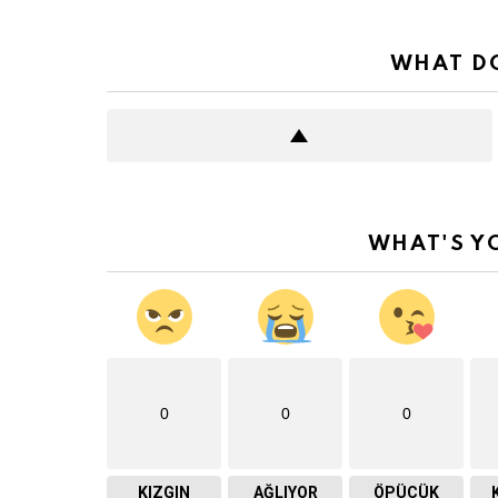
WHAT DO
WHAT'S Y
0
0
0
KIZGIN
AĞLIYOR
ÖPÜCÜK