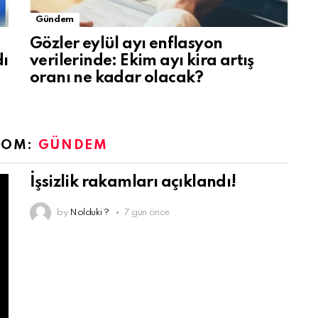
Gündem
Gözler eylül ayı enflasyon
dı
verilerinde: Ekim ayı kira artış
oranı ne kadar olacak?
ROM:
GÜNDEM
İşsizlik rakamları açıklandı!
by
Nolduki ?
7 gün önce