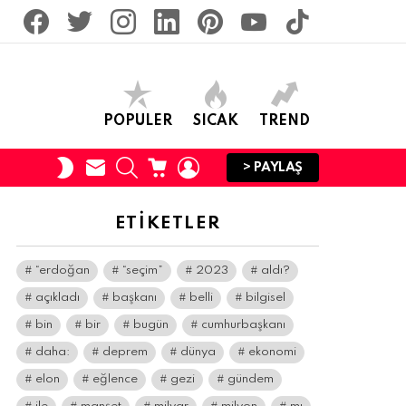
facebook
twitter
İnstagram
linkedin
pinterest
youtube
tiktok
POPULER
SICAK
TREND
SUBSCRIBE
SEARCH
CART
LOGIN
SWITCH
> PAYLAŞ
SKIN
ETIKETLER
“erdoğan
“seçim”
2023
aldı?
açıkladı
başkanı
belli
bilgisel
bin
bir
bugün
cumhurbaşkanı
daha:
deprem
dünya
ekonomi
elon
eğlence
gezi
gündem