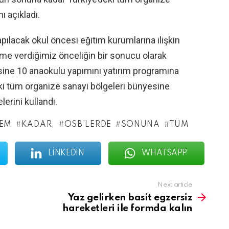
ı açıkladı.
pılacak okul öncesi eğitim kurumlarına ilişkin
ime verdiğimiz önceliğin bir sonucu olarak
ine 10 anaokulu yapımını yatırım programına
ki tüm organize sanayi bölgeleri bünyesine
lerini kullandı.
EM
KADAR,
OSB’LERDE
SONUNA
TÜM
LINKEDIN
WHATSAPP
Next article
Yaz gelirken basit egzersiz
hareketleri ile formda kalın