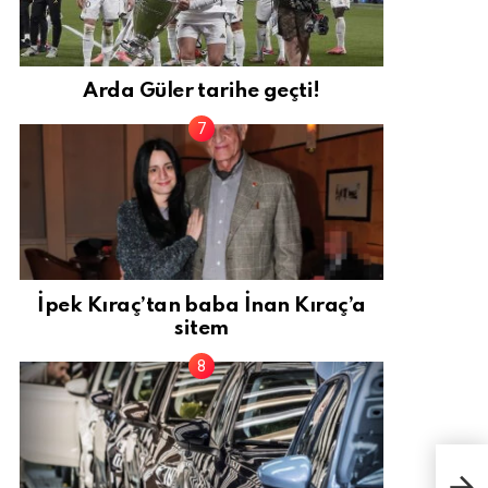
Arda Güler tarihe geçti!
İpek Kıraç’tan baba İnan Kıraç’a
sitem
Yaz 