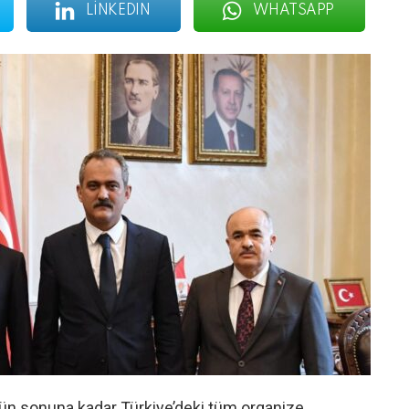
LINKEDIN
WHATSAPP
’ün sonuna kadar Türkiye’deki tüm organize