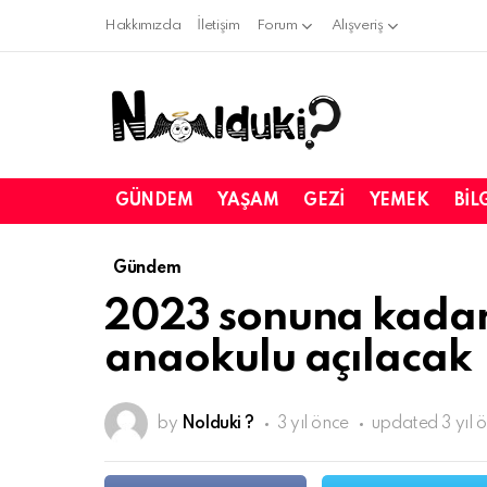
Hakkımızda
İletişim
Forum
Alışveriş
GÜNDEM
YAŞAM
GEZI
YEMEK
BIL
Gündem
2023 sonuna kadar
anaokulu açılacak
by
Nolduki ?
3 yıl önce
updated
3 yıl 