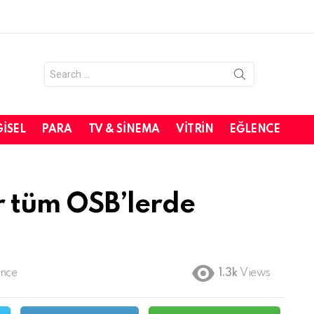
Search
for:
GISEL
PARA
TV & SINEMA
VITRIN
EĞLENCE
 tüm OSB’lerde
önce
1.3k
Views