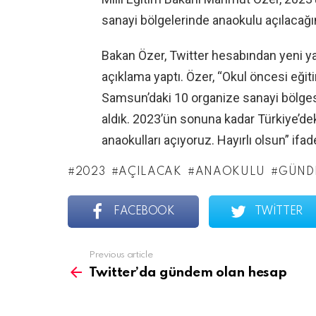
sanayi bölgelerinde anaokulu açılacağın
Bakan Özer, Twitter hesabından yeni ya
açıklama yaptı. Özer, “Okul öncesi eğit
Samsun’daki 10 organize sanayi bölges
aldık. 2023’ün sonuna kadar Türkiye’de
anaokulları açıyoruz. Hayırlı olsun” ifade
2023
AÇILACAK
ANAOKULU
GÜND
FACEBOOK
TWITTER
See
Previous article
more
Twitter’da gündem olan hesap