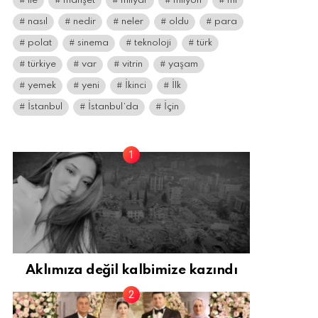
ile
manşet
milyar
milyon
mı
nasıl
nedir
neler
oldu
para
polat
sinema
teknoloji
türk
türkiye
var
vitrin
yaşam
yemek
yeni
İkinci
İlk
İstanbul
İstanbul’da
İçin
Aklımıza değil kalbimize kazındı