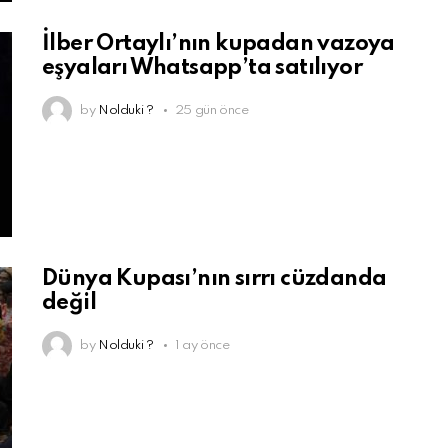
İlber Ortaylı’nın kupadan vazoya
eşyaları Whatsapp’ta satılıyor
by
Nolduki ?
25 gün önce
Dünya Kupası’nın sırrı cüzdanda
değil
by
Nolduki ?
1 ay önce