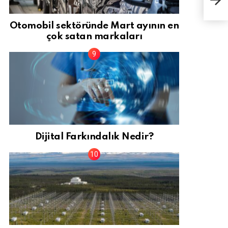
hare
Otomobil sektöründe Mart ayının en
çok satan markaları
Dijital Farkındalık Nedir?