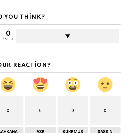
 YOU THINK?
0
Points
OUR REACTION?
0
0
0
0
KAHKAHA
AŞK
KORKMUŞ
ŞAŞKIN