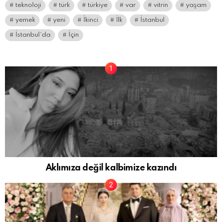
teknoloji
türk
türkiye
var
vitrin
yaşam
yemek
yeni
İkinci
İlk
İstanbul
İstanbul’da
İçin
Aklımıza değil kalbimize kazındı