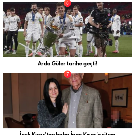
Arda Güler tarihe geçti!
İpek Kıraç’tan baba İnan Kıraç’a sitem