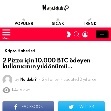
POPULER
SICAK
TREND
SEARCH
LOGIN
SWITCH
SKIN
Menu
Kripto Haberleri
2 Pizza için 10.000 BTC ödeyen
kullanıcının yıldönümü…
by
Nolduki ?
2 yıl önce
updated
2 yıl önce
1.4k
Views
FACEBOOK
TWITTER