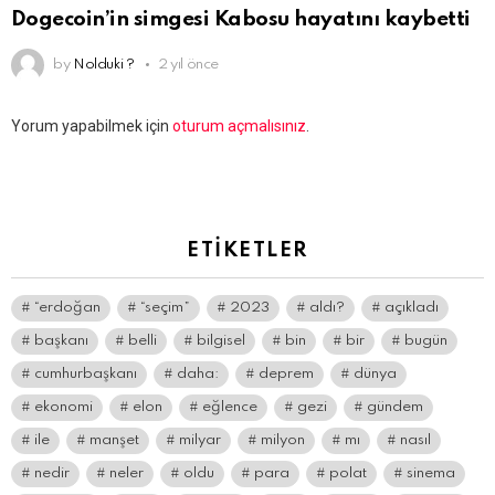
Dogecoin’in simgesi Kabosu hayatını kaybetti
by
Nolduki ?
2 yıl önce
Bir
Yorum yapabilmek için
oturum açmalısınız
.
yanıt
yazın
ETIKETLER
“erdoğan
“seçim”
2023
aldı?
açıkladı
başkanı
belli
bilgisel
bin
bir
bugün
cumhurbaşkanı
daha:
deprem
dünya
ekonomi
elon
eğlence
gezi
gündem
ile
manşet
milyar
milyon
mı
nasıl
nedir
neler
oldu
para
polat
sinema