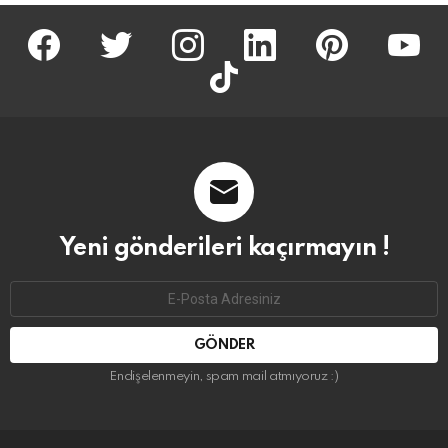
facebook
twitter
İnstagram
linkedin
pinterest
youtu
tiktok
Yeni gönderileri kaçırmayın !
Email
address:
Endişelenmeyin, spam mail atmıyoruz :)