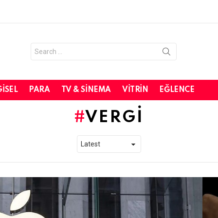
Search
for:
GISEL
PARA
TV & SINEMA
VITRIN
EĞLENCE
VERGI