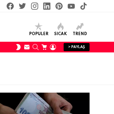
facebook
twitter
İnstagram
linkedin
pinterest
youtube
tiktok
POPULER
SICAK
TREND
SUBSCRIBE
SEARCH
CART
LOGIN
SWITCH
> PAYLAŞ
SKIN