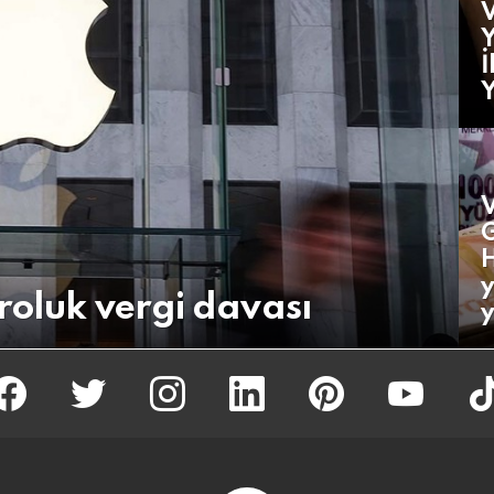
V
Y
İ
V
G
H
y
roluk vergi davası
y
facebook
twitter
İnstagram
linkedin
pinterest
youtube