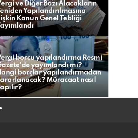
ergi ve Diğer Bazı Alacakların
eniden Yapılandırılmasına
lişkin Kanun Genel Tebliği
Yayımlandı
ergi borcu yapılandırma Resmi
azete’de yayımlandı mı?
angi borçlar yapılandırmadan
ararlanacak? Müracaat nasıl
apılır?
tiktok