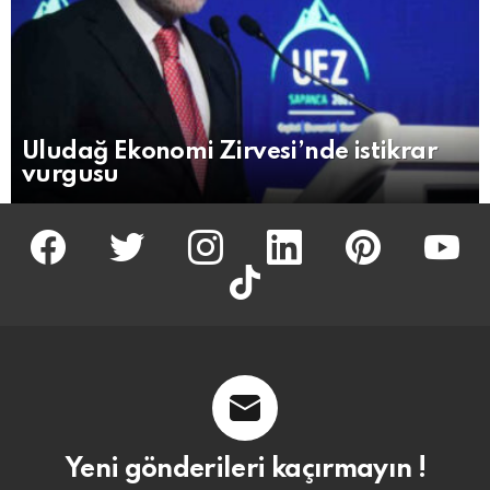
Uludağ Ekonomi Zirvesi’nde istikrar
vurgusu
facebook
twitter
İnstagram
linkedin
pinterest
youtu
tiktok
Yeni gönderileri kaçırmayın !