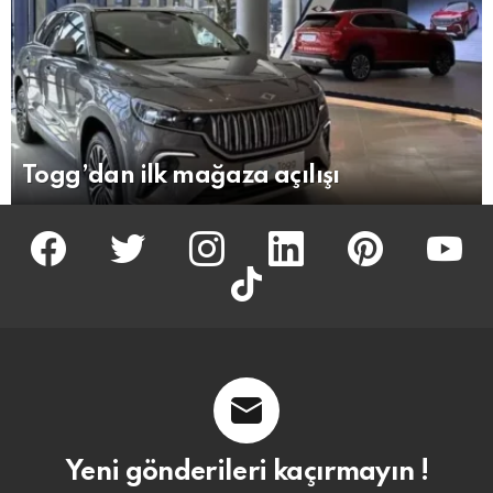
Togg’dan ilk mağaza açılışı
facebook
twitter
İnstagram
linkedin
pinterest
youtu
tiktok
Yeni gönderileri kaçırmayın !