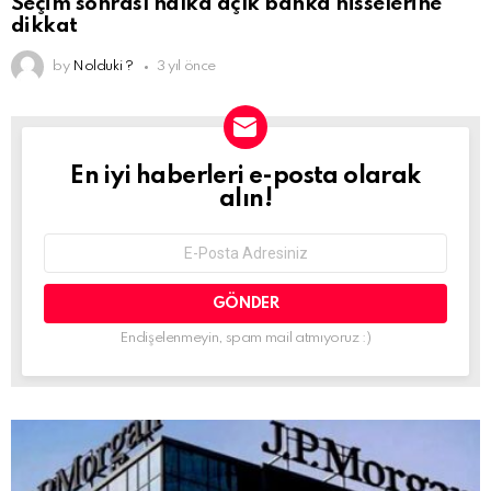
Seçim sonrası halka açık banka hisselerine
dikkat
by
Nolduki ?
3 yıl önce
En iyi haberleri e-posta olarak
NEWSLETTER
alın!
Email
address:
Endişelenmeyin, spam mail atmıyoruz :)