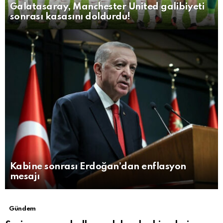
Galatasaray, Manchester United galibiyeti
sonrası kasasını doldurdu!
Kabine sonrası Erdoğan’dan enflasyon
mesajı
MORE
Gündem
STORIES