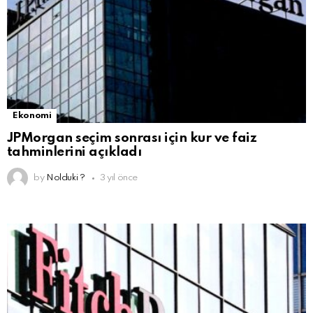
Ekonomi
JPMorgan seçim sonrası için kur ve faiz
tahminlerini açıkladı
by
Nolduki ?
3 yıl önce