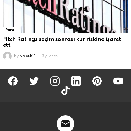
Para
Fitch Ratings seçim sonrası kur riskine işaret
etti
by
Nolduki ?
3 yıl önce
facebook
twitter
İnstagram
linkedin
pinterest
youtu
tiktok