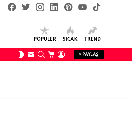
facebook
twitter
İnstagram
linkedin
pinterest
youtube
tiktok
POPULER
SICAK
TREND
SUBSCRIBE
SEARCH
CART
LOGIN
SWITCH
> PAYLAŞ
SKIN