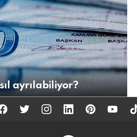
sıl ayrılabiliyor?
facebook
twitter
İnstagram
linkedin
pinterest
youtube